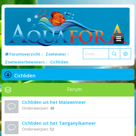
Forumoverzicht
Zoetwater
Zoetwaterbewoners
Cichliden
Cichliden
Forum
Cichliden uit het Malawimeer
Onderwerpen:
48
Cichliden uit het Tanganyikameer
Onderwerpen:
52