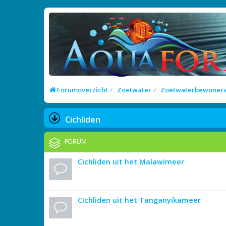
Forumoverzicht
Zoetwater
Zoetwaterbewoner
Cichliden
FORUM
Cichliden uit het Malawimeer
Cichliden uit het Tanganyikameer