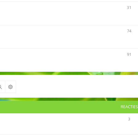
31
74
91
Zoek
REACTIES
3