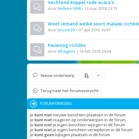
Vechtend koppel rode acara's
door
Nelleke1998
»
13 mar 2018 23:15
Weet iemand welke soort malawi cichlide
door
bruzor29
»
07 apr 2016 16:47
Pauwoog ciclides
door
Mhagens
»
14 feb 2016 20:04
Nieuw onderwerp
Terug naar het forumoverzicht
FORUMPERMISSIES
Je
kunt niet
nieuwe berichten plaatsen in dit forum
Je
kunt niet
reageren op onderwerpen in dit forum
Je
kunt niet
je eigen berichten wijzigen in dit forum
Je
kunt niet
je eigen berichten verwijderen in dit forum
Je
kunt geen
bijlagen plaatsen in dit forum