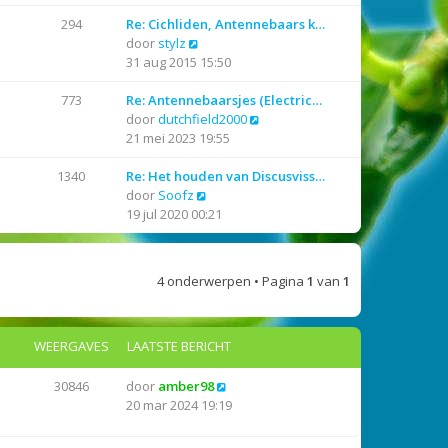
k
l
i
a
294
Re: Cichliden, Antennebaars k…
j
B
a
door
stylz
k
e
t
31 aug 2015 15:50
l
k
s
a
i
t
773
Re: Antennebaarsjes (Electric…
a
j
e
B
door
dutchfield2000
t
k
b
e
21 mei 2023 19:55
s
l
e
k
t
a
r
i
1340
Re: Het houden van Discusviss…
e
a
i
B
j
door
Soofz
b
t
c
e
k
19 jul 2020 00:21
e
s
h
k
l
r
t
t
i
a
i
e
j
a
4 onderwerpen • Pagina
1
van
1
c
b
k
t
h
e
l
s
t
r
a
t
WEERGAVES
LAATSTE BERICHT
i
a
e
c
t
b
h
s
e
30846
door
amber98
t
t
r
20 mar 2024 19:19
e
i
b
c