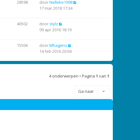
28598
door
Nelleke1998
e
h
17 mar 2018 17:34
r
t
i
c
40502
door
stylz
h
09 apr 2016 18:19
t
15506
door
Mhagens
14 feb 2016 20:04
4 onderwerpen • Pagina
1
van
1
Ga naar