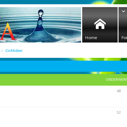
Home
Fo
s
Cichliden
ONDERWER
48
52