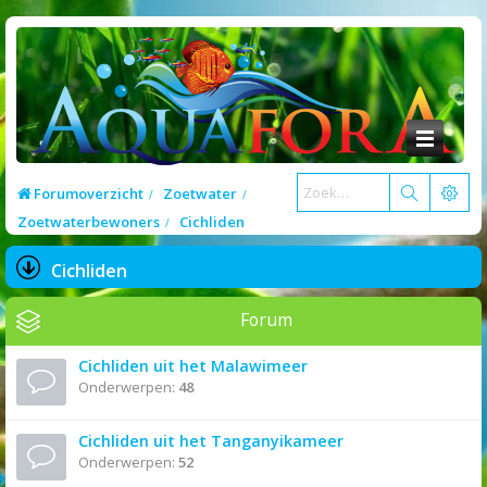
Forumoverzicht
Zoetwater
Zoetwaterbewoners
Cichliden
Cichliden
Forum
Cichliden uit het Malawimeer
Onderwerpen:
48
Cichliden uit het Tanganyikameer
Onderwerpen:
52