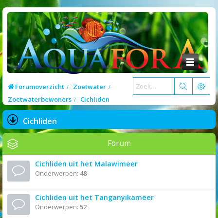
Forumoverzicht
Zoetwater
Zoetwaterbewoners
Cichliden
Cichliden
Forum
Cichliden uit het Malawimeer
Onderwerpen:
48
Cichliden uit het Tanganyikameer
Onderwerpen:
52