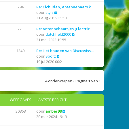
k
l
i
a
294
Re: Cichliden, Antennebaars k…
j
B
a
door
stylz
k
e
t
31 aug 2015 15:50
l
k
s
a
i
t
773
Re: Antennebaarsjes (Electric…
a
j
e
B
door
dutchfield2000
t
k
b
e
21 mei 2023 19:55
s
l
e
k
t
a
r
i
1340
Re: Het houden van Discusviss…
e
a
i
B
j
door
Soofz
b
t
c
e
k
19 jul 2020 00:21
e
s
h
k
l
r
t
t
i
a
i
e
j
a
4 onderwerpen • Pagina
1
van
1
c
b
k
t
h
e
l
s
t
r
a
t
WEERGAVES
LAATSTE BERICHT
i
a
e
c
t
b
h
s
e
30868
door
amber98
t
t
r
20 mar 2024 19:19
e
i
b
c