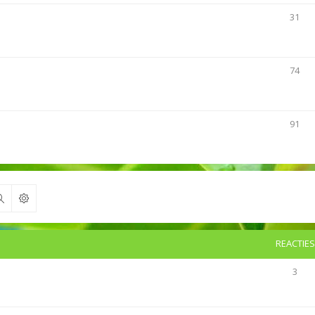
31
74
91
Zoek
REACTIES
3