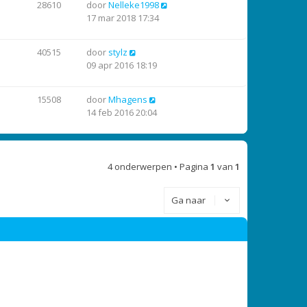
28610
door
Nelleke1998
e
h
17 mar 2018 17:34
r
t
i
c
40515
door
stylz
h
09 apr 2016 18:19
t
15508
door
Mhagens
14 feb 2016 20:04
4 onderwerpen • Pagina
1
van
1
Ga naar