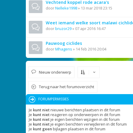
Vechtend koppel rode acara's
door
Nelleke1998
»
13 mar 2018 23:15
Weet iemand welke soort malawi cichlide
door
bruzor29
»
07 apr 2016 16:47
Pauwoog ciclides
door
Mhagens
»
14 feb 2016 20:04
Nieuw onderwerp
Terug naar het forumoverzicht
FORUMPERMISSIES
Je
kunt niet
nieuwe berichten plaatsen in dit forum
Je
kunt niet
reageren op onderwerpen in dit forum
Je
kunt niet
je eigen berichten wijzigen in dit forum
Je
kunt niet
je eigen berichten verwijderen in dit forum
Je
kunt geen
bijlagen plaatsen in dit forum