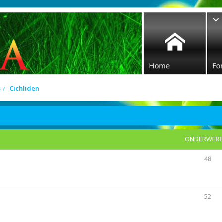
Home
Fo
s
Cichliden
ONDERWER
48
52