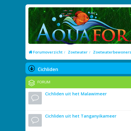
Forumoverzicht
Zoetwater
Zoetwaterbewoner
Cichliden
FORUM
Cichliden uit het Malawimeer
Cichliden uit het Tanganyikameer