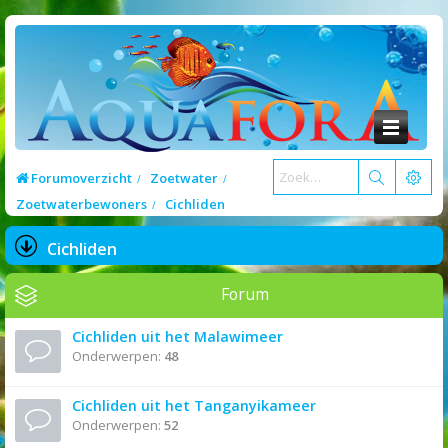
Forumoverzicht
Zoetwater
Zoetwaterbewoners
Cichliden
Cichliden
Forum
Cichliden uit het Malawimeer
Onderwerpen:
48
Cichliden uit het Tanganyikameer
Onderwerpen:
52