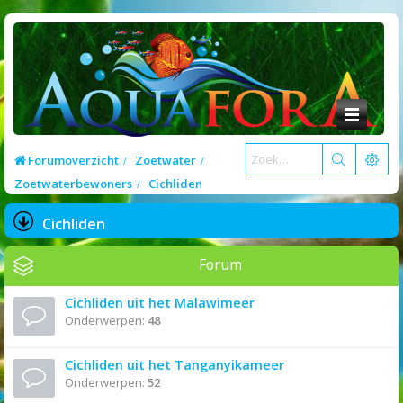
Forumoverzicht
Zoetwater
Zoetwaterbewoners
Cichliden
Cichliden
Forum
Cichliden uit het Malawimeer
Onderwerpen:
48
Cichliden uit het Tanganyikameer
Onderwerpen:
52