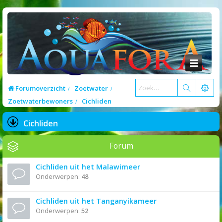
Forumoverzicht
Zoetwater
Zoetwaterbewoners
Cichliden
Cichliden
Forum
Cichliden uit het Malawimeer
Onderwerpen:
48
Cichliden uit het Tanganyikameer
Onderwerpen:
52