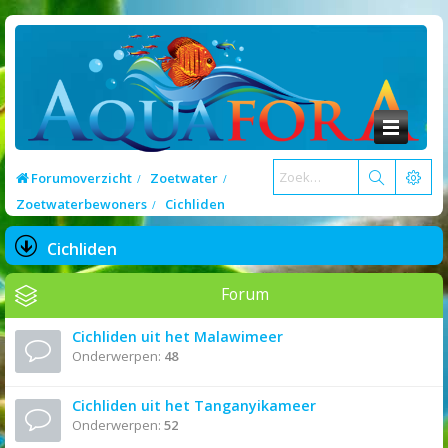
Forumoverzicht
Zoetwater
Zoetwaterbewoners
Cichliden
Cichliden
Forum
Cichliden uit het Malawimeer
Onderwerpen:
48
Cichliden uit het Tanganyikameer
Onderwerpen:
52