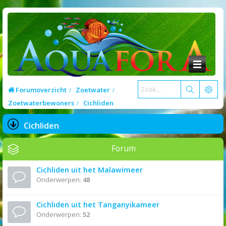
Forumoverzicht
Zoetwater
Zoetwaterbewoners
Cichliden
Cichliden
Forum
Cichliden uit het Malawimeer
Onderwerpen:
48
Cichliden uit het Tanganyikameer
Onderwerpen:
52