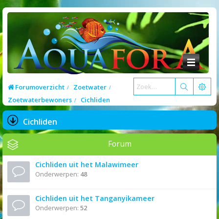
Forumoverzicht
Zoetwater
Zoetwaterbewoners
Cichliden
Cichliden
Forum
Cichliden uit het Malawimeer
Onderwerpen:
48
Cichliden uit het Tanganyikameer
Onderwerpen:
52