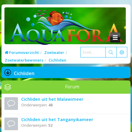
Forumoverzicht
Zoetwater
Zoetwaterbewoners
Cichliden
Cichliden
Forum
Cichliden uit het Malawimeer
Onderwerpen:
48
Cichliden uit het Tanganyikameer
Onderwerpen:
52