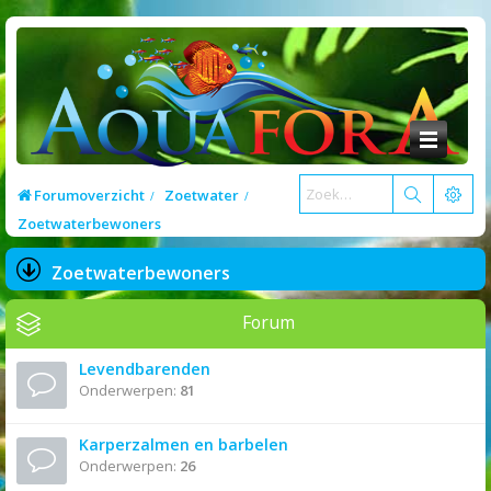
Forumoverzicht
Zoetwater
Zoetwaterbewoners
Zoetwaterbewoners
Forum
Levendbarenden
Onderwerpen:
81
Karperzalmen en barbelen
Onderwerpen:
26