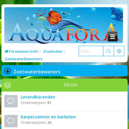
Forumoverzicht
Zoetwater
Zoetwaterbewoners
Zoetwaterbewoners
Forum
Levendbarenden
Onderwerpen:
81
Karperzalmen en barbelen
Onderwerpen:
26