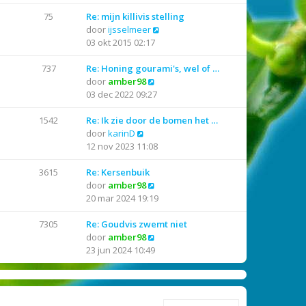
l
k
a
i
75
Re: mijn killivis stelling
a
j
B
door
ijsselmeer
t
k
e
03 okt 2015 02:17
s
l
k
t
a
i
737
Re: Honing gourami's, wel of …
e
a
B
j
door
amber98
b
t
e
k
03 dec 2022 09:27
e
s
k
l
r
t
i
a
1542
Re: Ik zie door de bomen het …
B
i
e
j
a
door
karinD
e
c
b
k
t
12 nov 2023 11:08
k
h
e
l
s
i
t
r
a
t
3615
Re: Kersenbuik
j
i
a
B
e
door
amber98
k
c
t
e
b
20 mar 2024 19:19
l
h
s
k
e
a
t
t
i
r
7305
Re: Goudvis zwemt niet
a
e
j
B
i
door
amber98
t
b
k
e
c
23 jun 2024 10:49
s
e
l
k
h
t
r
a
i
t
e
i
a
j
b
c
t
k