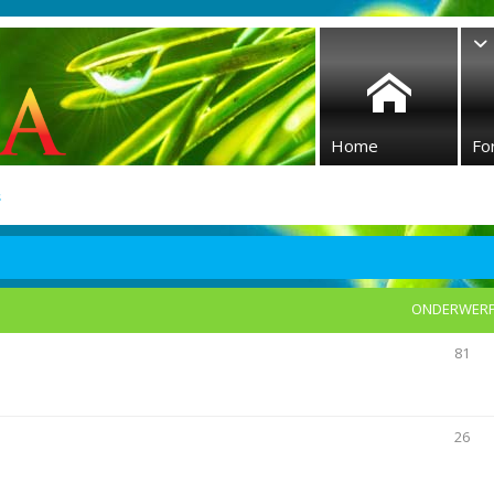
Home
Fo
s
ONDERWER
81
26