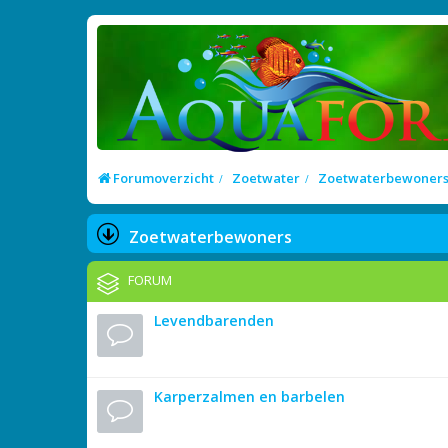
Forumoverzicht
Zoetwater
Zoetwaterbewoner
Zoetwaterbewoners
FORUM
Levendbarenden
Karperzalmen en barbelen