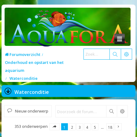
Forumoverzicht
Onderhoud en opstart van het
aquarium
Waterconditie
Waterconditie
Nieuw onderwerp
Zoek
353 onderwerpen
1
2
3
4
5
…
18