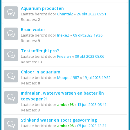
Aquarium producten
Laatste bericht door
ChantalZ
«
26 okt 2023 09:51
Reacties:
2
Bruin water
Laatste bericht door
InekeZ
«
09 okt 2023 19:36
Reacties:
9
Testkoffer jbl pro?
Laatste bericht door
Friesian
«
09 okt 2023 08:06
Reacties:
13
Chloor in aquarium
Laatste bericht door
Muppet1987
«
19 jul 2023 19:52
Reacties:
8
Indraaien, waterverversen en bacteriën
toevoegen?!
Laatste bericht door
amber98
«
13 jun 2023 08:41
Reacties:
3
Stinkend water en soort gasvorming
Laatste bericht door
amber98
«
05 jun 2023 13:31