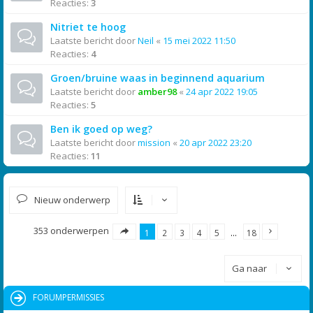
Reacties:
3
Nitriet te hoog
Laatste bericht door
Neil
«
15 mei 2022 11:50
Reacties:
4
Groen/bruine waas in beginnend aquarium
Laatste bericht door
amber98
«
24 apr 2022 19:05
Reacties:
5
Ben ik goed op weg?
Laatste bericht door
mission
«
20 apr 2022 23:20
Reacties:
11
Nieuw onderwerp
353 onderwerpen
1
2
3
4
5
…
18
Ga naar
FORUMPERMISSIES