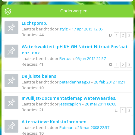
Onderwerpen
Luchtpomp.
Laatste bericht door
stylz
«
17 apr 2015 12:05
Reacties:
44
1
2
3
Waterkwaliteit: pH KH GH Nitriet Nitraat Fosfaat
enz. enz
Laatste bericht door
Bertus
«
06 jun 2012 22:57
Reacties:
41
1
2
3
De juiste balans
Laatste bericht door
peterdenhaag53
«
28 feb 2012 10:21
Reacties:
10
Invullijst/Documentatiemap waterwaardes.
Laatste bericht door
jessicapilon
«
20 mei 2011 06:08
Reacties:
21
1
2
Alternatieve Koolstofbronnen
Laatste bericht door
Patman
«
26 mar 2008 22:57
Reacties:
10