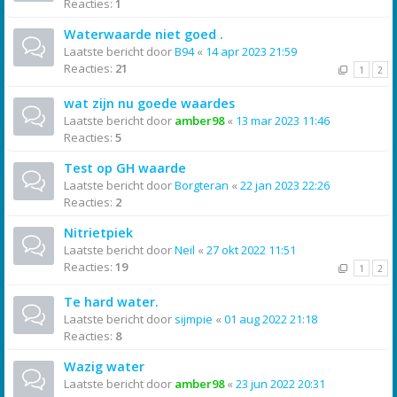
Reacties:
1
Waterwaarde niet goed .
Laatste bericht door
B94
«
14 apr 2023 21:59
Reacties:
21
1
2
wat zijn nu goede waardes
Laatste bericht door
amber98
«
13 mar 2023 11:46
Reacties:
5
Test op GH waarde
Laatste bericht door
Borgteran
«
22 jan 2023 22:26
Reacties:
2
Nitrietpiek
Laatste bericht door
Neil
«
27 okt 2022 11:51
Reacties:
19
1
2
Te hard water.
Laatste bericht door
sijmpie
«
01 aug 2022 21:18
Reacties:
8
Wazig water
Laatste bericht door
amber98
«
23 jun 2022 20:31