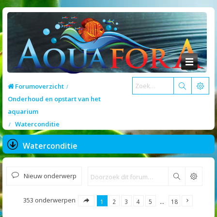
Forumoverzicht
Onderhoud en opstart van het
aquarium
Waterconditie
Waterconditie
Nieuw onderwerp
Zoek
353 onderwerpen
1
2
3
4
5
…
18