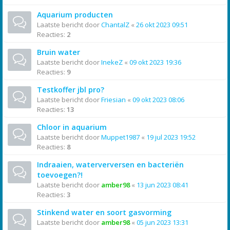
Aquarium producten
Laatste bericht door
ChantalZ
«
26 okt 2023 09:51
Reacties:
2
Bruin water
Laatste bericht door
InekeZ
«
09 okt 2023 19:36
Reacties:
9
Testkoffer jbl pro?
Laatste bericht door
Friesian
«
09 okt 2023 08:06
Reacties:
13
Chloor in aquarium
Laatste bericht door
Muppet1987
«
19 jul 2023 19:52
Reacties:
8
Indraaien, waterverversen en bacteriën
toevoegen?!
Laatste bericht door
amber98
«
13 jun 2023 08:41
Reacties:
3
Stinkend water en soort gasvorming
Laatste bericht door
amber98
«
05 jun 2023 13:31