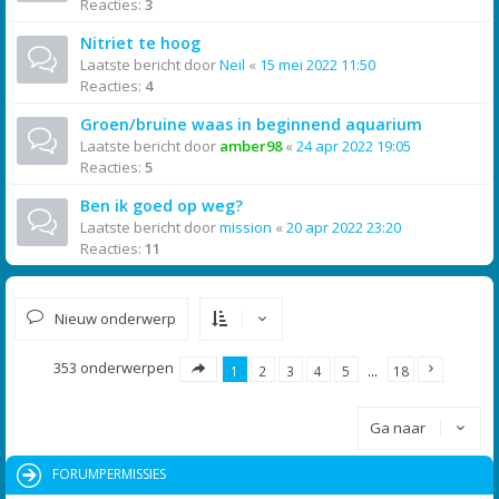
Reacties:
3
Nitriet te hoog
Laatste bericht door
Neil
«
15 mei 2022 11:50
Reacties:
4
Groen/bruine waas in beginnend aquarium
Laatste bericht door
amber98
«
24 apr 2022 19:05
Reacties:
5
Ben ik goed op weg?
Laatste bericht door
mission
«
20 apr 2022 23:20
Reacties:
11
Nieuw onderwerp
353 onderwerpen
1
2
3
4
5
…
18
Ga naar
FORUMPERMISSIES