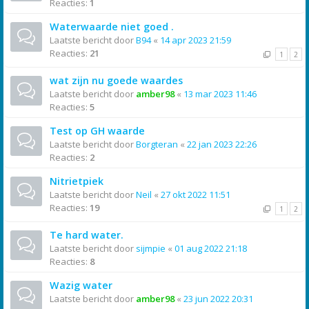
Reacties:
1
Waterwaarde niet goed .
Laatste bericht door
B94
«
14 apr 2023 21:59
Reacties:
21
1
2
wat zijn nu goede waardes
Laatste bericht door
amber98
«
13 mar 2023 11:46
Reacties:
5
Test op GH waarde
Laatste bericht door
Borgteran
«
22 jan 2023 22:26
Reacties:
2
Nitrietpiek
Laatste bericht door
Neil
«
27 okt 2022 11:51
Reacties:
19
1
2
Te hard water.
Laatste bericht door
sijmpie
«
01 aug 2022 21:18
Reacties:
8
Wazig water
Laatste bericht door
amber98
«
23 jun 2022 20:31