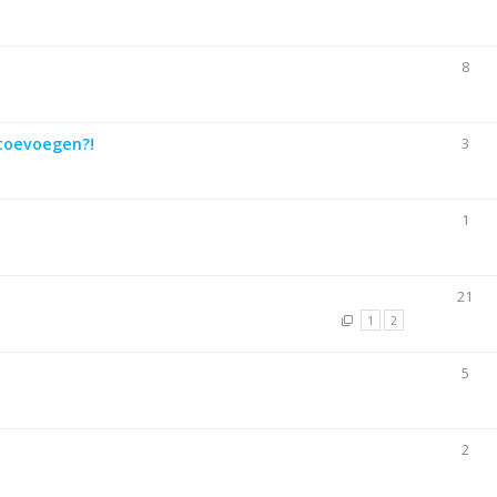
8
 toevoegen?!
3
1
21
1
2
5
2