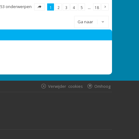
353 onderwerpen
1
2
3
4
5
…
18
Ga naar
Verwijder cookies
Omhoog