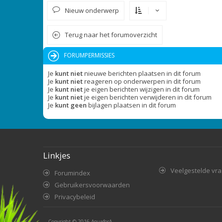
Nieuw onderwerp
Terug naar het forumoverzicht
FORUMPERMISSIES
Je
kunt niet
nieuwe berichten plaatsen in dit forum
Je
kunt niet
reageren op onderwerpen in dit forum
Je
kunt niet
je eigen berichten wijzigen in dit forum
Je
kunt niet
je eigen berichten verwijderen in dit forum
Je
kunt geen
bijlagen plaatsen in dit forum
Linkjes
Veelgestelde vr
Forumindex
Gebruikersvoorwaarden
Privacybeleid
Copyright © 2016
AquaforA