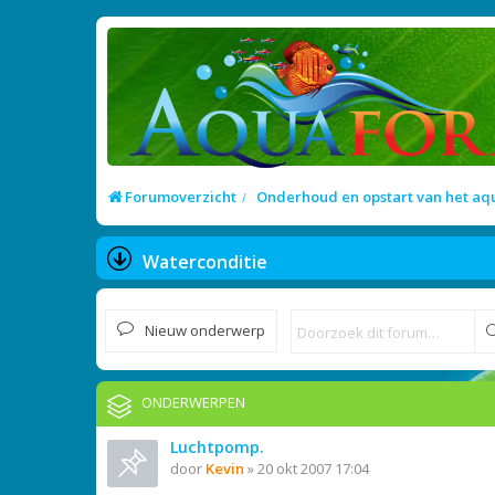
Forumoverzicht
Onderhoud en opstart van het a
Waterconditie
Nieuw onderwerp
ONDERWERPEN
Luchtpomp.
door
Kevin
»
20 okt 2007 17:04