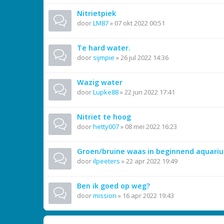
Nitrietpiek
door
LM87
»
07 okt 2022 00:51
Te hard water.
door
sijmpie
»
26 jul 2022 14:36
Wazig water
door
Lupke88
»
22 jun 2022 17:41
Nitriet te hoog
door
hetty007
»
08 mei 2022 16:23
Groen/bruine waas in beginnend aquari
door
ilpeeters
»
22 apr 2022 19:49
Ben ik goed op weg?
door
mission
»
16 apr 2022 19:43