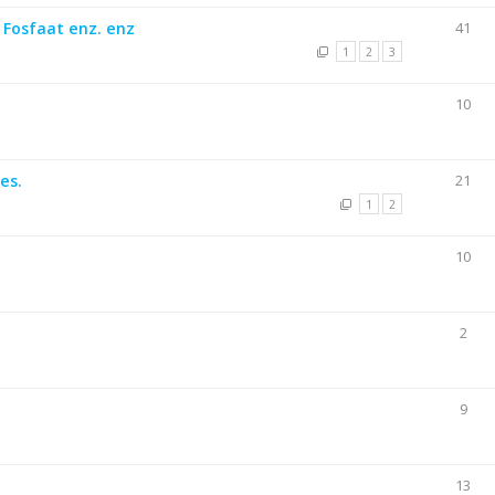
 Fosfaat enz. enz
41
1
2
3
10
es.
21
1
2
10
2
9
13