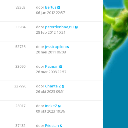
83303
door
Bertus
06 jun 2012 22:57
33984
door
peterdenhaag53
28 feb 2012 10:21
53736
door
jessicapilon
20 mei 2011 06:08
33090
door
Patman
26 mar 2008 22:57
327996
door
ChantalZ
26 okt 2023 09:51
28017
door
InekeZ
09 okt 2023 19:36
37432
door
Friesian