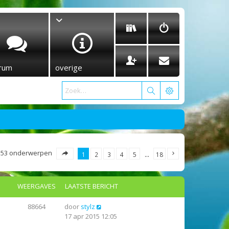
rum
overige
353 onderwerpen
1
2
3
4
5
…
18
WEERGAVES
LAATSTE BERICHT
88664
door
stylz
17 apr 2015 12:05