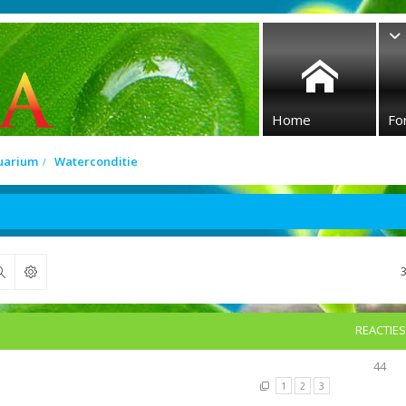
Home
Fo
quarium
Waterconditie
Zoek
REACTIES
44
1
2
3