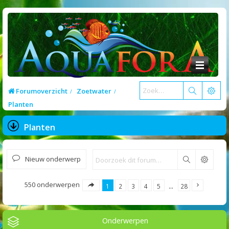
Forumoverzicht
Zoetwater
Planten
Planten
Nieuw onderwerp
Zoek
550 onderwerpen
1
2
3
4
5
…
28
Onderwerpen