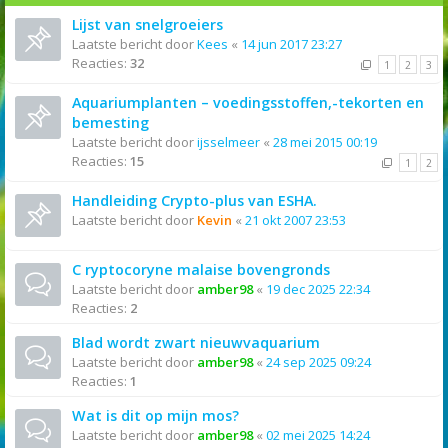
Lijst van snelgroeiers
Laatste bericht door
Kees
«
14 jun 2017 23:27
Reacties:
32
1
2
3
Aquariumplanten – voedingsstoffen,-tekorten en
bemesting
Laatste bericht door
ijsselmeer
«
28 mei 2015 00:19
Reacties:
15
1
2
Handleiding Crypto-plus van ESHA.
Laatste bericht door
Kevin
«
21 okt 2007 23:53
C ryptocoryne malaise bovengronds
Laatste bericht door
amber98
«
19 dec 2025 22:34
Reacties:
2
Blad wordt zwart nieuwvaquarium
Laatste bericht door
amber98
«
24 sep 2025 09:24
Reacties:
1
Wat is dit op mijn mos?
Laatste bericht door
amber98
«
02 mei 2025 14:24