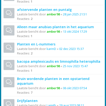
Reacties:
1
afstervende planten en puntalg
Laatste bericht door
amber98
«
28 jan 2025 21:51
Reacties:
2
Alleen maar anubias planten in het aquarium
Laatste bericht door
amber98
«
13 okt 2024 17:29
Reacties:
1
Planten en L-nummers
Laatste bericht door
karinD
«
02 dec 2023 15:37
Reacties:
2
bacopa amplexicaulis en limnophilla heterophilla
Laatste bericht door
amber98
«
25 nov 2023 15:47
Reacties:
1
Bruin wordende planten in een opstartend
aquarium
Laatste bericht door
amber98
«
06 okt 2023 07:54
Reacties:
7
Drijfplanten
Laatste bericht door
Lamith
«
29 aug 2023 08:11