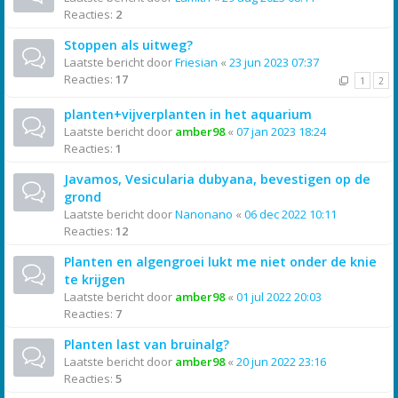
Reacties:
2
Stoppen als uitweg?
Laatste bericht door
Friesian
«
23 jun 2023 07:37
Reacties:
17
1
2
planten+vijverplanten in het aquarium
Laatste bericht door
amber98
«
07 jan 2023 18:24
Reacties:
1
Javamos, Vesicularia dubyana, bevestigen op de
grond
Laatste bericht door
Nanonano
«
06 dec 2022 10:11
Reacties:
12
Planten en algengroei lukt me niet onder de knie
te krijgen
Laatste bericht door
amber98
«
01 jul 2022 20:03
Reacties:
7
Planten last van bruinalg?
Laatste bericht door
amber98
«
20 jun 2022 23:16
Reacties:
5