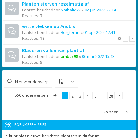
Planten sterven regelmatig af
Laatste bericht door
Nathalie72
«
02 jun 2022 22:14
Reacties:
7
witte vlekken op Anubis
Laatste bericht door
Borgteran
«
01 apr 2022 12:41
Reacties:
18
1
2
Bladeren vallen van plant af
Laatste bericht door
amber98
«
06 mar 2022 15:13
Reacties:
5
Nieuw onderwerp
550 onderwerpen
1
2
3
4
5
…
28
Ga naar
FORUMPERMISSIES
Je
kunt niet
nieuwe berichten plaatsen in dit forum