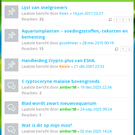
Lijst van snelgroeiers
Laatste bericht door
Kees
«
14 jun 2017 23:27
Reacties:
32
1
2
3
Aquariumplanten – voedingsstoffen,-tekorten en
bemesting
Laatste bericht door
ijsselmeer
«
28 mei 2015 00:19
Reacties:
15
1
2
Handleiding Crypto-plus van ESHA.
Laatste bericht door
Kevin
«
21 okt 2007 23:53
C ryptocoryne malaise bovengronds
Laatste bericht door
amber98
«
19 dec 2025 22:34
Reacties:
2
Blad wordt zwart nieuwvaquarium
Laatste bericht door
amber98
«
24 sep 2025 09:24
Reacties:
1
Wat is dit op mijn mos?
Laatste bericht door
amber98
«
02 mei 2025 14:24