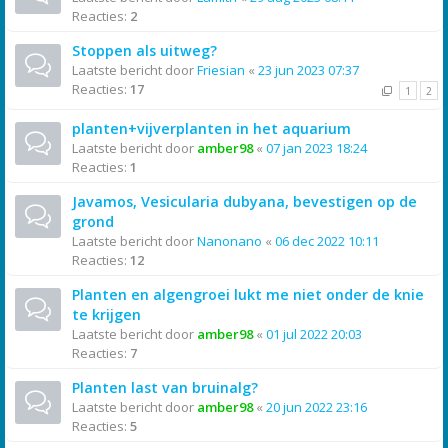
Reacties:
2
Stoppen als uitweg?
Laatste bericht door
Friesian
«
23 jun 2023 07:37
Reacties:
17
1
2
planten+vijverplanten in het aquarium
Laatste bericht door
amber98
«
07 jan 2023 18:24
Reacties:
1
Javamos, Vesicularia dubyana, bevestigen op de
grond
Laatste bericht door
Nanonano
«
06 dec 2022 10:11
Reacties:
12
Planten en algengroei lukt me niet onder de knie
te krijgen
Laatste bericht door
amber98
«
01 jul 2022 20:03
Reacties:
7
Planten last van bruinalg?
Laatste bericht door
amber98
«
20 jun 2022 23:16
Reacties:
5