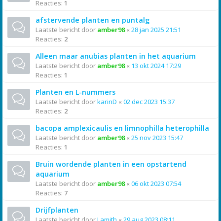
Reacties:
1
afstervende planten en puntalg
Laatste bericht door
amber98
«
28 jan 2025 21:51
Reacties:
2
Alleen maar anubias planten in het aquarium
Laatste bericht door
amber98
«
13 okt 2024 17:29
Reacties:
1
Planten en L-nummers
Laatste bericht door
karinD
«
02 dec 2023 15:37
Reacties:
2
bacopa amplexicaulis en limnophilla heterophilla
Laatste bericht door
amber98
«
25 nov 2023 15:47
Reacties:
1
Bruin wordende planten in een opstartend
aquarium
Laatste bericht door
amber98
«
06 okt 2023 07:54
Reacties:
7
Drijfplanten
Laatste bericht door
Lamith
«
29 aug 2023 08:11