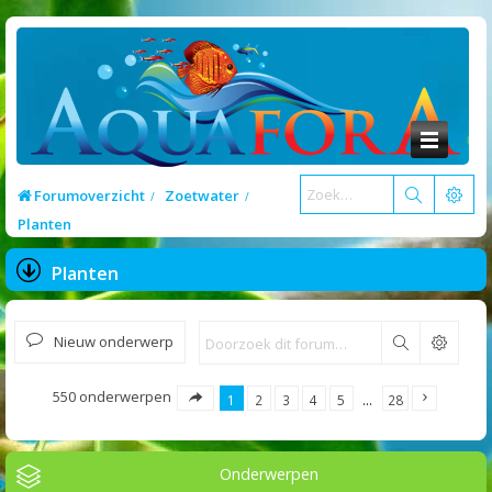
Forumoverzicht
Zoetwater
Planten
Planten
Nieuw onderwerp
Zoek
550 onderwerpen
1
2
3
4
5
…
28
Onderwerpen