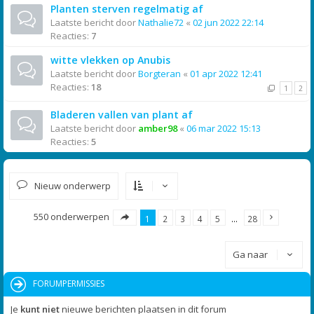
Planten sterven regelmatig af
Laatste bericht door
Nathalie72
«
02 jun 2022 22:14
Reacties:
7
witte vlekken op Anubis
Laatste bericht door
Borgteran
«
01 apr 2022 12:41
Reacties:
18
1
2
Bladeren vallen van plant af
Laatste bericht door
amber98
«
06 mar 2022 15:13
Reacties:
5
Nieuw onderwerp
550 onderwerpen
1
2
3
4
5
…
28
Ga naar
FORUMPERMISSIES
Je
kunt niet
nieuwe berichten plaatsen in dit forum