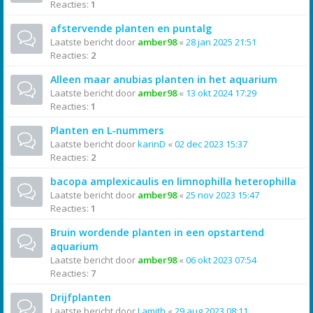
Reacties:
1
afstervende planten en puntalg
Laatste bericht door
amber98
«
28 jan 2025 21:51
Reacties:
2
Alleen maar anubias planten in het aquarium
Laatste bericht door
amber98
«
13 okt 2024 17:29
Reacties:
1
Planten en L-nummers
Laatste bericht door
karinD
«
02 dec 2023 15:37
Reacties:
2
bacopa amplexicaulis en limnophilla heterophilla
Laatste bericht door
amber98
«
25 nov 2023 15:47
Reacties:
1
Bruin wordende planten in een opstartend
aquarium
Laatste bericht door
amber98
«
06 okt 2023 07:54
Reacties:
7
Drijfplanten
Laatste bericht door
Lamith
«
29 aug 2023 08:11