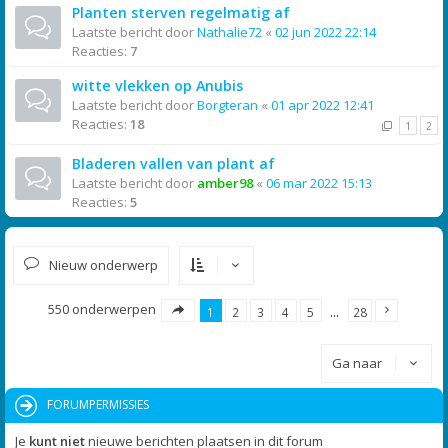
Planten sterven regelmatig af
Laatste bericht door
Nathalie72
«
02 jun 2022 22:14
Reacties:
7
witte vlekken op Anubis
Laatste bericht door
Borgteran
«
01 apr 2022 12:41
Reacties:
18
1
2
Bladeren vallen van plant af
Laatste bericht door
amber98
«
06 mar 2022 15:13
Reacties:
5
Nieuw onderwerp
550 onderwerpen
1
2
3
4
5
…
28
Ga naar
FORUMPERMISSIES
Je
kunt niet
nieuwe berichten plaatsen in dit forum