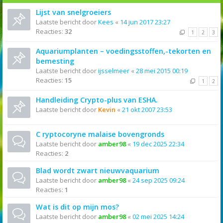
Lijst van snelgroeiers
Laatste bericht door
Kees
«
14 jun 2017 23:27
Reacties:
32
1
2
3
Aquariumplanten – voedingsstoffen,-tekorten en
bemesting
Laatste bericht door
ijsselmeer
«
28 mei 2015 00:19
Reacties:
15
1
2
Handleiding Crypto-plus van ESHA.
Laatste bericht door
Kevin
«
21 okt 2007 23:53
C ryptocoryne malaise bovengronds
Laatste bericht door
amber98
«
19 dec 2025 22:34
Reacties:
2
Blad wordt zwart nieuwvaquarium
Laatste bericht door
amber98
«
24 sep 2025 09:24
Reacties:
1
Wat is dit op mijn mos?
Laatste bericht door
amber98
«
02 mei 2025 14:24