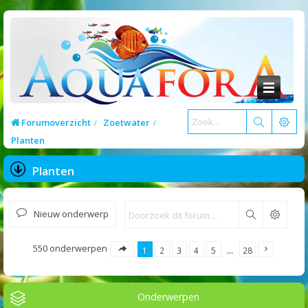
Forumoverzicht
Zoetwater
Planten
Planten
Nieuw onderwerp
Zoek
550 onderwerpen
1
2
3
4
5
…
28
Onderwerpen