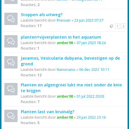
Reacties:
2
Stoppen als uitweg?
Laatste bericht door
Friesian
«
23 jun 2023 07:37
Reacties:
17
1
2
planten+vijverplanten in het aquarium
Laatste bericht door
amber98
«
07 jan 2023 18:24
Reacties:
1
Javamos, Vesicularia dubyana, bevestigen op de
grond
Laatste bericht door
Nanonano
«
06 dec 2022 10:11
Reacties:
12
Planten en algengroei lukt me niet onder de knie
te krijgen
Laatste bericht door
amber98
«
01 jul 2022 20:03
Reacties:
7
Planten last van bruinalg?
Laatste bericht door
amber98
«
20 jun 2022 23:16
Reacties:
5