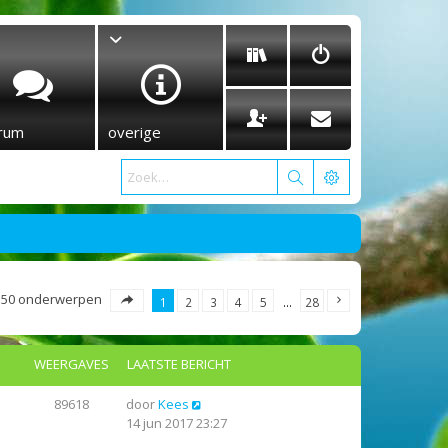
rum
overige
550 onderwerpen
1
2
3
4
5
…
28
WEERGAVES
LAATSTE BERICHT
89618
door
Kees
14 jun 2017 23:27