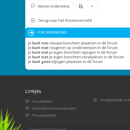
Nieuw onderwerp
Terug naar het forumoverzicht
FORUMPERMISSIES
Je
kunt niet
nieuwe berichten plaatsen in dit forum
Je
kunt niet
reageren op onderwerpen in dit forum
Je
kunt niet
je eigen berichten wijzigen in dit forum
Je
kunt niet
je eigen berichten verwijderen in dit forum
Je
kunt geen
bijlagen plaatsen in dit forum
Linkjes
Veelgestelde vr
Forumindex
Gebruikersvoorwaarden
Privacybeleid
Copyright © 2016
AquaforA