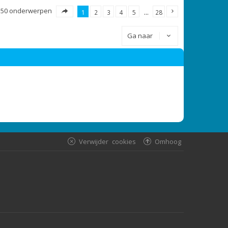
550 onderwerpen
1
2
3
4
5
…
28
Ga naar
Verwijder cookies
Omhoog