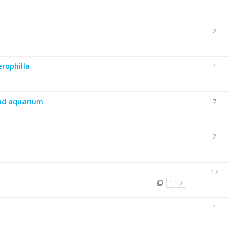
2
rophilla
1
nd aquarium
7
2
17
1
2
1