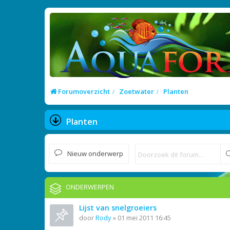
Forumoverzicht
Zoetwater
Planten
Planten
Nieuw onderwerp
ONDERWERPEN
Lijst van snelgroeiers
door
Rody
»
01 mei 2011 16:45