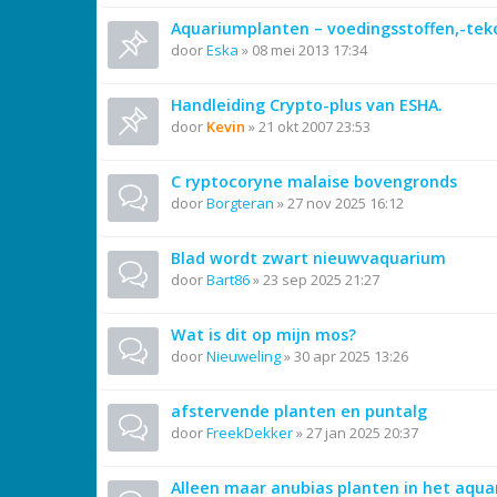
Aquariumplanten – voedingsstoffen,-tek
door
Eska
»
08 mei 2013 17:34
Handleiding Crypto-plus van ESHA.
door
Kevin
»
21 okt 2007 23:53
C ryptocoryne malaise bovengronds
door
Borgteran
»
27 nov 2025 16:12
Blad wordt zwart nieuwvaquarium
door
Bart86
»
23 sep 2025 21:27
Wat is dit op mijn mos?
door
Nieuweling
»
30 apr 2025 13:26
afstervende planten en puntalg
door
FreekDekker
»
27 jan 2025 20:37
Alleen maar anubias planten in het aqu