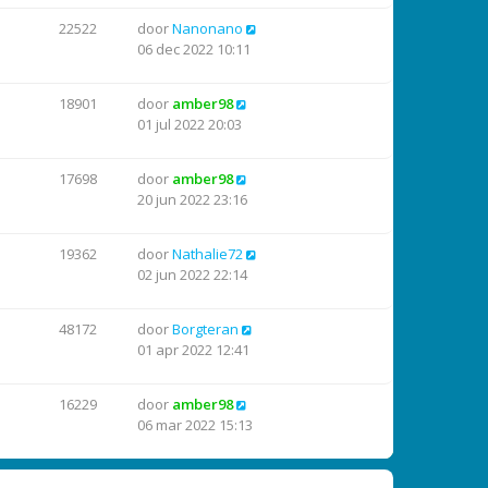
22522
door
Nanonano
06 dec 2022 10:11
18901
door
amber98
01 jul 2022 20:03
17698
door
amber98
20 jun 2022 23:16
19362
door
Nathalie72
02 jun 2022 22:14
48172
door
Borgteran
01 apr 2022 12:41
16229
door
amber98
06 mar 2022 15:13