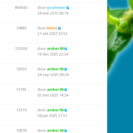
894560
door
ijsselmeer
28 mei 2015 00:19
19883
door
Kevin
21 okt 2007 23:53
132936
door
amber98
19 dec 2025 22:34
10559
door
amber98
24 sep 2025 09:24
13793
door
amber98
02 mei 2025 14:24
13319
door
amber98
28 jan 2025 21:51
10878
door
amber98