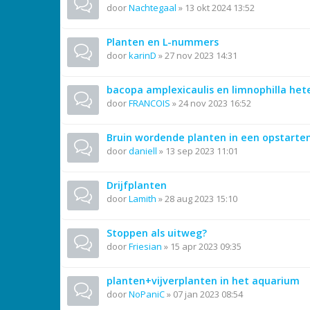
door
Nachtegaal
»
13 okt 2024 13:52
Planten en L-nummers
door
karinD
»
27 nov 2023 14:31
bacopa amplexicaulis en limnophilla hete
door
FRANCOIS
»
24 nov 2023 16:52
Bruin wordende planten in een opstarte
door
daniell
»
13 sep 2023 11:01
Drijfplanten
door
Lamith
»
28 aug 2023 15:10
Stoppen als uitweg?
door
Friesian
»
15 apr 2023 09:35
planten+vijverplanten in het aquarium
door
NoPaniC
»
07 jan 2023 08:54