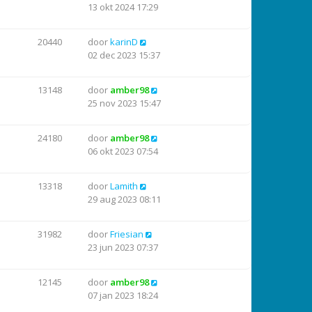
13 okt 2024 17:29
20440
door
karinD
02 dec 2023 15:37
13148
door
amber98
25 nov 2023 15:47
24180
door
amber98
06 okt 2023 07:54
13318
door
Lamith
29 aug 2023 08:11
31982
door
Friesian
23 jun 2023 07:37
12145
door
amber98
07 jan 2023 18:24