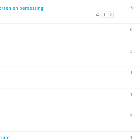
orten en bemesting
15
1
2
0
2
1
1
2
arium
1