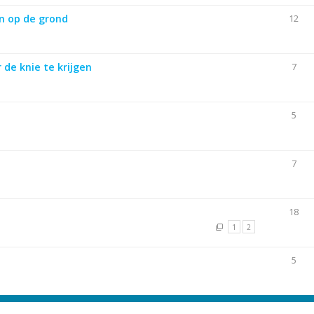
n op de grond
12
 de knie te krijgen
7
5
7
18
1
2
5