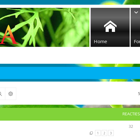
Home
Fo
Zoek
REACTIES
32
1
2
3