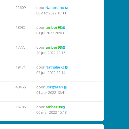
22609
door
Nanonano
06 dec 2022 10:11
18985
door
amber98
01 jul 2022 20:03
17775
door
amber98
20 jun 2022 23:16
19471
door
Nathalie72
02 jun 2022 22:14
48466
door
Borgteran
01 apr 2022 12:41
16286
door
amber98
06 mar 2022 15:13