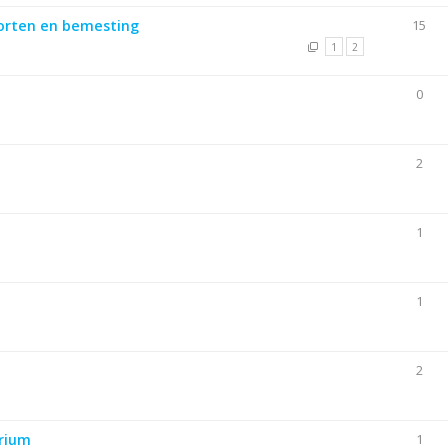
orten en bemesting
15
1
2
0
2
1
1
2
arium
1