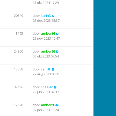
13 okt 2024 17:29
20549
door
karinD
02 dec 2023 15:37
13195
door
amber98
25 nov 2023 15:47
24300
door
amber98
06 okt 2023 07:54
13368
door
Lamith
29 aug 2023 08:11
32156
door
Friesian
23 jun 2023 07:37
12170
door
amber98
07 jan 2023 18:24