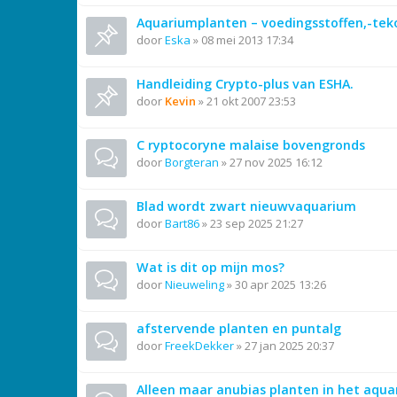
Aquariumplanten – voedingsstoffen,-tek
door
Eska
»
08 mei 2013 17:34
Handleiding Crypto-plus van ESHA.
door
Kevin
»
21 okt 2007 23:53
C ryptocoryne malaise bovengronds
door
Borgteran
»
27 nov 2025 16:12
Blad wordt zwart nieuwvaquarium
door
Bart86
»
23 sep 2025 21:27
Wat is dit op mijn mos?
door
Nieuweling
»
30 apr 2025 13:26
afstervende planten en puntalg
door
FreekDekker
»
27 jan 2025 20:37
Alleen maar anubias planten in het aqu