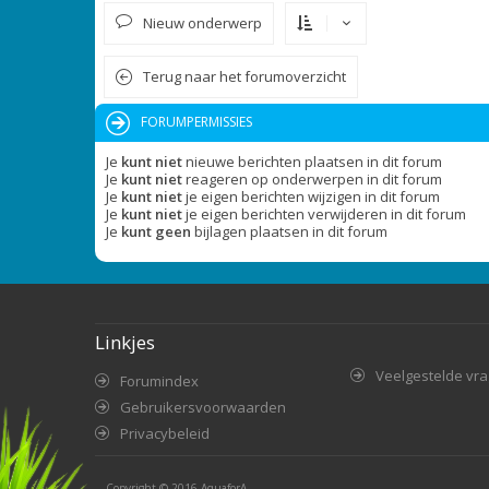
Nieuw onderwerp
Terug naar het forumoverzicht
FORUMPERMISSIES
Je
kunt niet
nieuwe berichten plaatsen in dit forum
Je
kunt niet
reageren op onderwerpen in dit forum
Je
kunt niet
je eigen berichten wijzigen in dit forum
Je
kunt niet
je eigen berichten verwijderen in dit forum
Je
kunt geen
bijlagen plaatsen in dit forum
Linkjes
Veelgestelde vr
Forumindex
Gebruikersvoorwaarden
Privacybeleid
Copyright © 2016
AquaforA