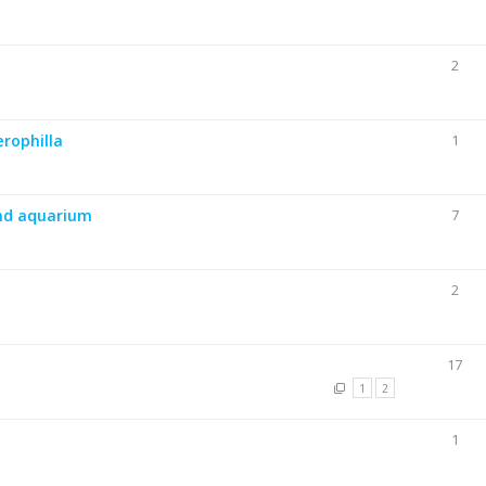
2
rophilla
1
nd aquarium
7
2
17
1
2
1