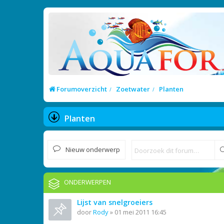
Forumoverzicht
Zoetwater
Planten
Planten
Nieuw onderwerp
ONDERWERPEN
Lijst van snelgroeiers
door
Rody
»
01 mei 2011 16:45