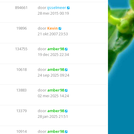
894661
door
ijsselmeer
28 mei 2015 00:19
19896
door
Kevin
21 okt 2007 23:53
134755
door
amber98
19 dec 2025 22:34
10618
door
amber98
24 sep 2025 09:24
13883
door
amber98
02 mei 2025 14:24
13379
door
amber98
28 jan 2025 21:51
10914
door
amber98