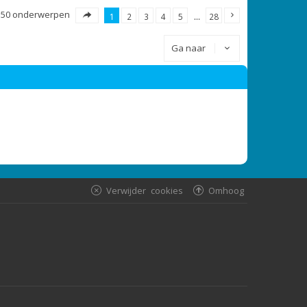
550 onderwerpen
1
2
3
4
5
…
28
Ga naar
Verwijder cookies
Omhoog