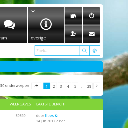
rum
overige
550 onderwerpen
1
2
3
4
5
…
28
WEERGAVES
LAATSTE BERICHT
89869
door
Kees
14 jun 2017 23:27