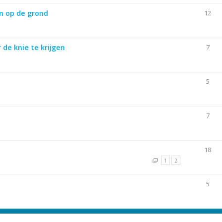
n op de grond
12
 de knie te krijgen
7
5
7
18
1
2
5