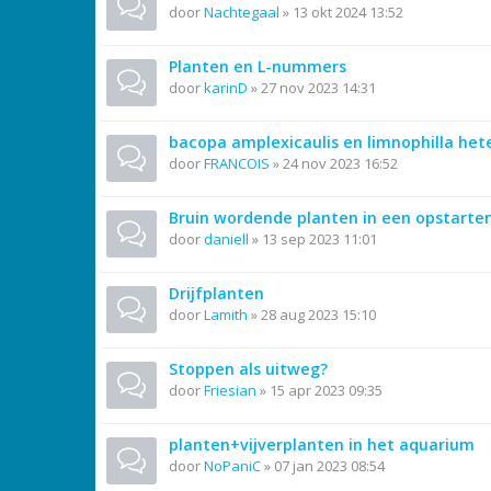
door
Nachtegaal
»
13 okt 2024 13:52
Planten en L-nummers
door
karinD
»
27 nov 2023 14:31
bacopa amplexicaulis en limnophilla hete
door
FRANCOIS
»
24 nov 2023 16:52
Bruin wordende planten in een opstarte
door
daniell
»
13 sep 2023 11:01
Drijfplanten
door
Lamith
»
28 aug 2023 15:10
Stoppen als uitweg?
door
Friesian
»
15 apr 2023 09:35
planten+vijverplanten in het aquarium
door
NoPaniC
»
07 jan 2023 08:54