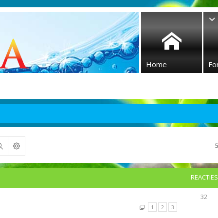
Home
Fo
Zoek
REACTIES
32
1
2
3