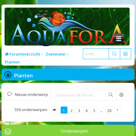
Forumoverzicht
Zoetwater
Planten
Planten
Nieuw onderwerp
Zoek
550 onderwerpen
1
2
3
4
5
…
28
Onderwerpen