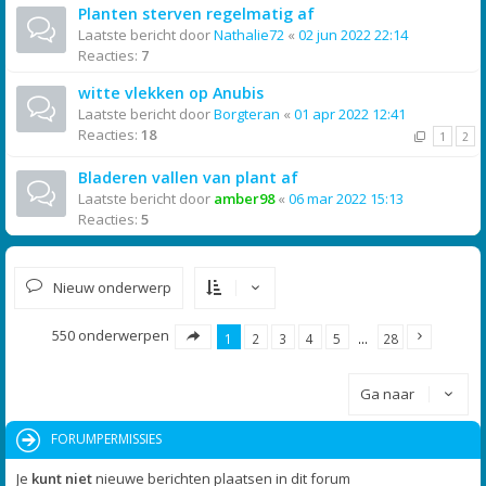
Planten sterven regelmatig af
Laatste bericht door
Nathalie72
«
02 jun 2022 22:14
Reacties:
7
witte vlekken op Anubis
Laatste bericht door
Borgteran
«
01 apr 2022 12:41
Reacties:
18
1
2
Bladeren vallen van plant af
Laatste bericht door
amber98
«
06 mar 2022 15:13
Reacties:
5
Nieuw onderwerp
550 onderwerpen
1
2
3
4
5
…
28
Ga naar
FORUMPERMISSIES
Je
kunt niet
nieuwe berichten plaatsen in dit forum