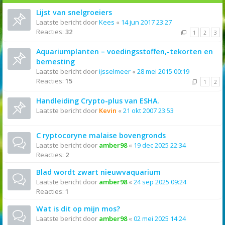
Lijst van snelgroeiers
Laatste bericht door
Kees
«
14 jun 2017 23:27
Reacties:
32
1
2
3
Aquariumplanten – voedingsstoffen,-tekorten en
bemesting
Laatste bericht door
ijsselmeer
«
28 mei 2015 00:19
Reacties:
15
1
2
Handleiding Crypto-plus van ESHA.
Laatste bericht door
Kevin
«
21 okt 2007 23:53
C ryptocoryne malaise bovengronds
Laatste bericht door
amber98
«
19 dec 2025 22:34
Reacties:
2
Blad wordt zwart nieuwvaquarium
Laatste bericht door
amber98
«
24 sep 2025 09:24
Reacties:
1
Wat is dit op mijn mos?
Laatste bericht door
amber98
«
02 mei 2025 14:24