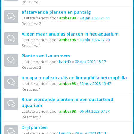
Reacties:
1
afstervende planten en puntalg
Laatste bericht door
amber98
«
28 jan 2025 21:51
Reacties:
2
Alleen maar anubias planten in het aquarium
Laatste bericht door
amber98
«
13 okt 2024 17:29
Reacties:
1
Planten en L-nummers
Laatste bericht door
karinD
«
02 dec 2023 15:37
Reacties:
2
bacopa amplexicaulis en limnophilla heterophilla
Laatste bericht door
amber98
«
25 nov 2023 15:47
Reacties:
1
Bruin wordende planten in een opstartend
aquarium
Laatste bericht door
amber98
«
06 okt 2023 07:54
Reacties:
7
Drijfplanten
Laatste bericht door
Lamith
«
29 aug 2023 08:11