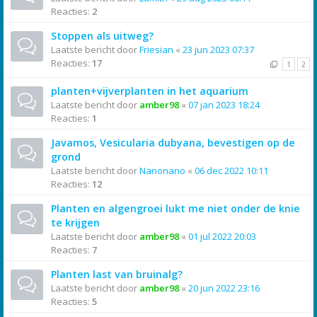
Reacties:
2
Stoppen als uitweg?
Laatste bericht door
Friesian
«
23 jun 2023 07:37
Reacties:
17
1
2
planten+vijverplanten in het aquarium
Laatste bericht door
amber98
«
07 jan 2023 18:24
Reacties:
1
Javamos, Vesicularia dubyana, bevestigen op de
grond
Laatste bericht door
Nanonano
«
06 dec 2022 10:11
Reacties:
12
Planten en algengroei lukt me niet onder de knie
te krijgen
Laatste bericht door
amber98
«
01 jul 2022 20:03
Reacties:
7
Planten last van bruinalg?
Laatste bericht door
amber98
«
20 jun 2022 23:16
Reacties:
5