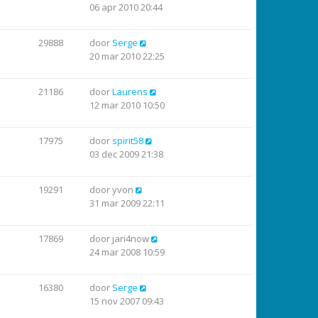
06 apr 2010 20:44
29888
door
Serge
20 mar 2010 22:25
21186
door
Laurens
12 mar 2010 10:50
17975
door
spirit58
03 dec 2009 21:38
19291
door
yvon
31 mar 2009 22:11
17869
door
jari4now
24 mar 2008 10:59
16380
door
Serge
15 nov 2007 09:43