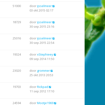
51000
door
ijsselmeer
03 okt 2015 02:17
18729
door
ijsselmeer
30 sep 2015 23:16
25016
door
ijsselmeer
30 sep 2015 22:54
19324
door
xStephieey
09 sep 2014 11:50
23020
door
grommer
25 okt 2013 20:53
19703
door
Rickpad
11 sep 2012 17:10
24594
door
Mootje1969