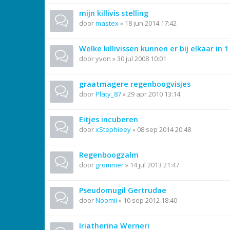
mijn killivis stelling
door
mastex
»
18 jun 2014 17:42
Welke killivissen kunnen er bij elkaar in 1
door
yvon
»
30 jul 2008 10:01
graatmagere regenboogvisjes
door
Platy_87
»
29 apr 2010 13:14
Eitjes incuberen
door
xStephieey
»
08 sep 2014 20:48
Regenboogzalm
door
grommer
»
14 jul 2013 21:47
Pseudomugil Gertrudae
door
Noomii
»
10 sep 2012 18:40
Iriatherina Werneri