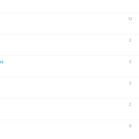
12
2
ns
2
2
2
0