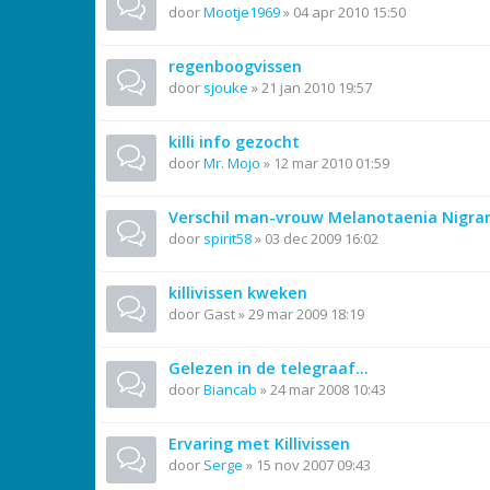
door
Mootje1969
»
04 apr 2010 15:50
regenboogvissen
door
sjouke
»
21 jan 2010 19:57
killi info gezocht
door
Mr. Mojo
»
12 mar 2010 01:59
Verschil man-vrouw Melanotaenia Nigra
door
spirit58
»
03 dec 2009 16:02
killivissen kweken
door
Gast
»
29 mar 2009 18:19
Gelezen in de telegraaf...
door
Biancab
»
24 mar 2008 10:43
Ervaring met Killivissen
door
Serge
»
15 nov 2007 09:43