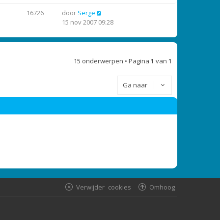
16726
door
Serge
15 nov 2007 09:28
15 onderwerpen • Pagina
1
van
1
Ga naar
Verwijder cookies
Omhoog