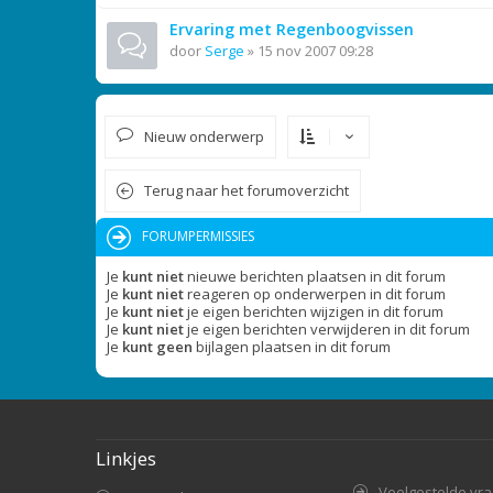
Ervaring met Regenboogvissen
door
Serge
»
15 nov 2007 09:28
Nieuw onderwerp
Terug naar het forumoverzicht
FORUMPERMISSIES
Je
kunt niet
nieuwe berichten plaatsen in dit forum
Je
kunt niet
reageren op onderwerpen in dit forum
Je
kunt niet
je eigen berichten wijzigen in dit forum
Je
kunt niet
je eigen berichten verwijderen in dit forum
Je
kunt geen
bijlagen plaatsen in dit forum
Linkjes
Veelgestelde vr