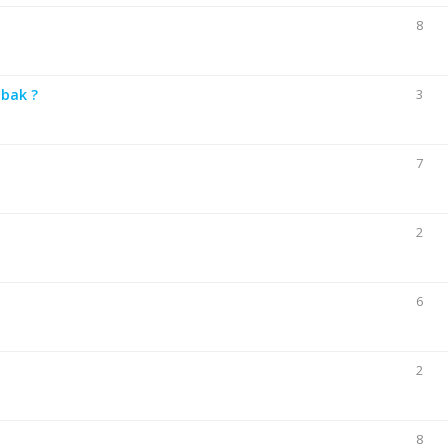
8
 bak ?
3
7
2
6
2
8