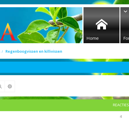
Home
Fo
s
Regenboogvissen en killivissen
Zoek
REACTIES
4