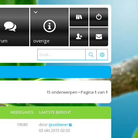
rum
overige
15 onderwerpen • Pagina
1
van
1
WEERGAVES
LAATSTE BERICHT
19580
door
ijsselmeer
03 okt 2015 02:03