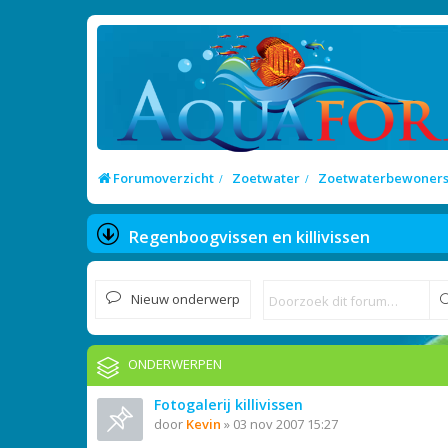
Forumoverzicht
Zoetwater
Zoetwaterbewoner
Regenboogvissen en killivissen
Nieuw onderwerp
ONDERWERPEN
Fotogalerij killivissen
door
Kevin
»
03 nov 2007 15:27