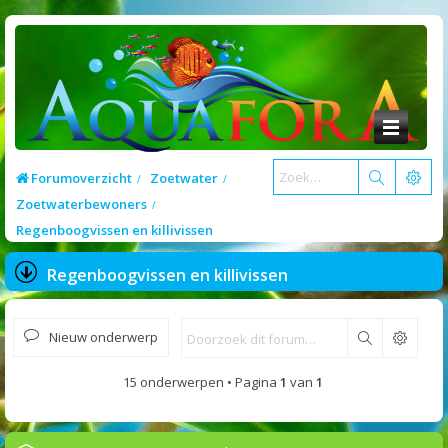
Forumoverzicht
Zoetwater
Zoetwaterbewoners
Regenboogvissen en killivissen
Regenboogvissen en killivissen
Nieuw onderwerp
Zoek
15 onderwerpen • Pagina
1
van
1