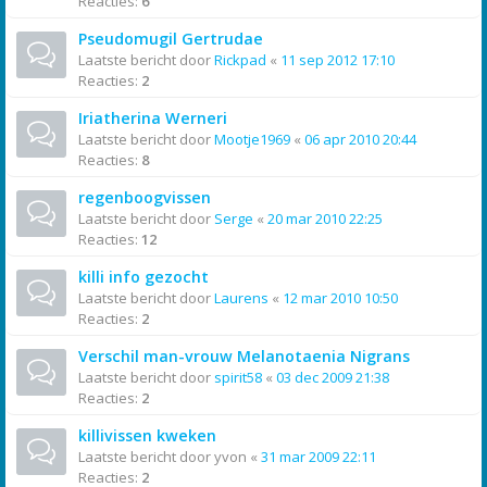
Reacties:
6
Pseudomugil Gertrudae
Laatste bericht door
Rickpad
«
11 sep 2012 17:10
Reacties:
2
Iriatherina Werneri
Laatste bericht door
Mootje1969
«
06 apr 2010 20:44
Reacties:
8
regenboogvissen
Laatste bericht door
Serge
«
20 mar 2010 22:25
Reacties:
12
killi info gezocht
Laatste bericht door
Laurens
«
12 mar 2010 10:50
Reacties:
2
Verschil man-vrouw Melanotaenia Nigrans
Laatste bericht door
spirit58
«
03 dec 2009 21:38
Reacties:
2
killivissen kweken
Laatste bericht door
yvon
«
31 mar 2009 22:11
Reacties:
2