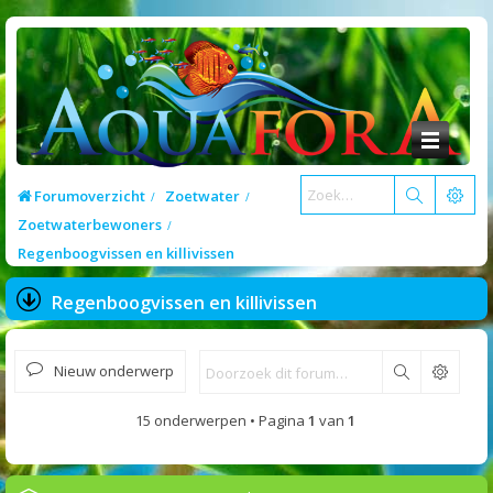
Forumoverzicht
Zoetwater
Zoetwaterbewoners
Regenboogvissen en killivissen
Regenboogvissen en killivissen
Nieuw onderwerp
Zoek
15 onderwerpen • Pagina
1
van
1