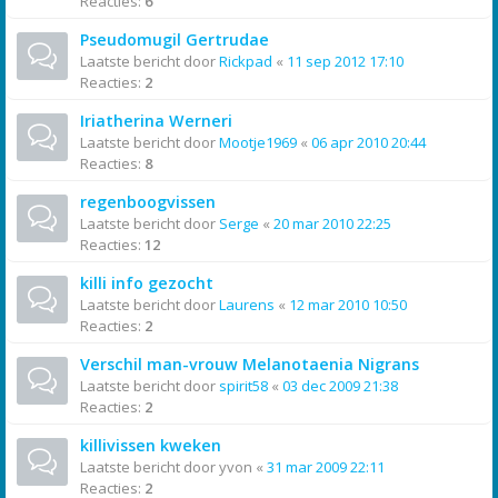
Reacties:
6
Pseudomugil Gertrudae
Laatste bericht door
Rickpad
«
11 sep 2012 17:10
Reacties:
2
Iriatherina Werneri
Laatste bericht door
Mootje1969
«
06 apr 2010 20:44
Reacties:
8
regenboogvissen
Laatste bericht door
Serge
«
20 mar 2010 22:25
Reacties:
12
killi info gezocht
Laatste bericht door
Laurens
«
12 mar 2010 10:50
Reacties:
2
Verschil man-vrouw Melanotaenia Nigrans
Laatste bericht door
spirit58
«
03 dec 2009 21:38
Reacties:
2
killivissen kweken
Laatste bericht door
yvon
«
31 mar 2009 22:11
Reacties:
2