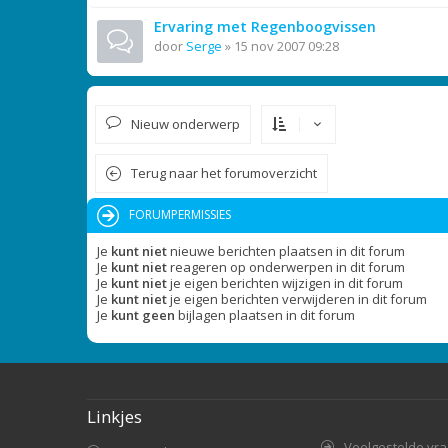
Ervaring met Regenboogvissen
door
Serge
»
15 nov 2007 09:28
Nieuw onderwerp
Terug naar het forumoverzicht
FORUMPERMISSIES
Je
kunt niet
nieuwe berichten plaatsen in dit forum
Je
kunt niet
reageren op onderwerpen in dit forum
Je
kunt niet
je eigen berichten wijzigen in dit forum
Je
kunt niet
je eigen berichten verwijderen in dit forum
Je
kunt geen
bijlagen plaatsen in dit forum
Linkjes
Veelgestelde vr