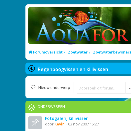
Forumoverzicht
Zoetwater
Zoetwaterbewoner
Regenboogvissen en killivissen
Nieuw onderwerp
ONDERWERPEN
Fotogalerij killivissen
door
Kevin
»
03 nov 2007 15:27