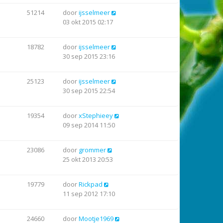
51214
door
ijsselmeer
03 okt 2015 02:17
18782
door
ijsselmeer
30 sep 2015 23:16
25123
door
ijsselmeer
30 sep 2015 22:54
19354
door
xStephieey
09 sep 2014 11:50
23086
door
grommer
25 okt 2013 20:53
19779
door
Rickpad
11 sep 2012 17:10
24660
door
Mootje1969