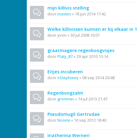
mijn killivis stelling
door
mastex
»
18 jun 2014 17:42
Welke killivissen kunnen er bij elkaar in 1
door
yvon
»
30 jul 2008 10:01
graatmagere regenboogvisjes
door
Platy_87
»
29 apr 2010 13:14
Eitjes incuberen
door
xStephieey
»
08 sep 2014 20:48
Regenboogzalm
door
grommer
»
14 jul 2013 21:47
Pseudomugil Gertrudae
door
Noomii
»
10 sep 2012 18:40
Iriatherina Werneri