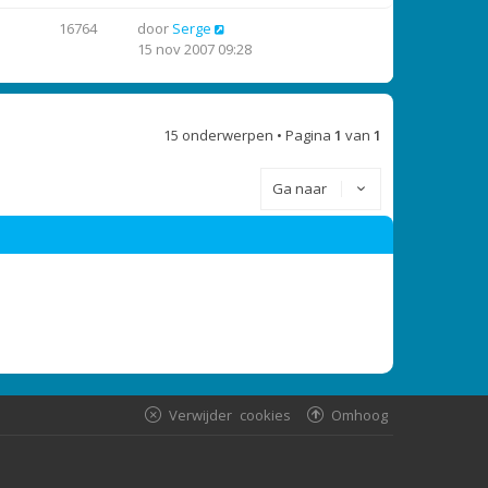
16764
door
Serge
15 nov 2007 09:28
15 onderwerpen • Pagina
1
van
1
Ga naar
Verwijder cookies
Omhoog