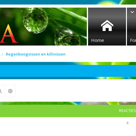
Home
Fo
s
Regenboogvissen en killivissen
Zoek
REACTIES
4