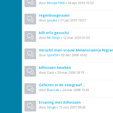
door
Mootje1969
»
04 apr 2010 15:50
regenboogvissen
door
sjouke
»
21 jan 2010 19:57
killi info gezocht
door
Mr. Mojo
»
12 mar 2010 01:59
Verschil man-vrouw Melanotaenia Nigra
door
spirit58
»
03 dec 2009 16:02
killivissen kweken
door
Gast
»
29 mar 2009 18:19
Gelezen in de telegraaf...
door
Biancab
»
24 mar 2008 10:43
Ervaring met Killivissen
door
Serge
»
15 nov 2007 09:43