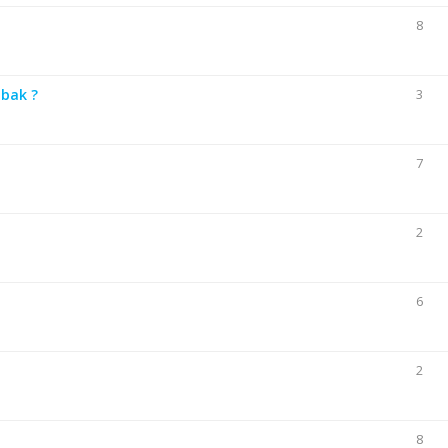
8
 bak ?
3
7
2
6
2
8