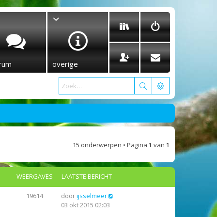
rum
overige
15 onderwerpen • Pagina
1
van
1
WEERGAVES
LAATSTE BERICHT
19614
door
ijsselmeer
03 okt 2015 02:03