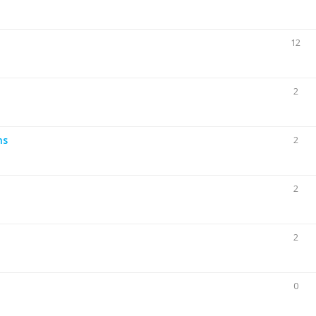
12
2
ns
2
2
2
0