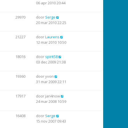
06 apr 2010 20:44
29970
door
Serge
20 mar 2010 22:25
21227
door
Laurens
12 mar 2010 10:50
18016
door
spirit58
03 dec 2009 21:38
19360
door
yvon
31 mar 2009 22:11
17917
door
jari4now
24 mar 2008 10:59
16408
door
Serge
15 nov 2007 09:43