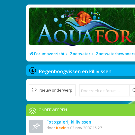
Forumoverzicht
Zoetwater
Zoetwaterbewoner
Regenboogvissen en killivissen
Nieuw onderwerp
ONDERWERPEN
Fotogalerij killivissen
door
Kevin
»
03 nov 2007 15:27