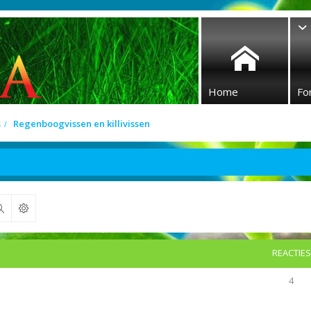
Home
Fo
s
Regenboogvissen en killivissen
Zoek
REACTIES
4