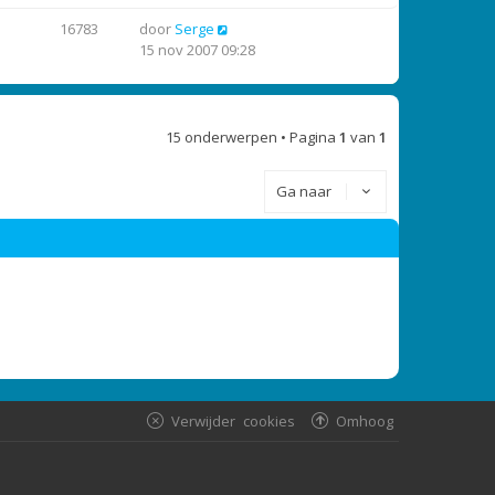
16783
door
Serge
15 nov 2007 09:28
15 onderwerpen • Pagina
1
van
1
Ga naar
Verwijder cookies
Omhoog