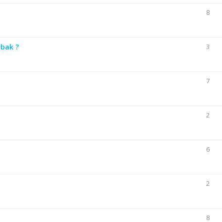
8
 bak ?
3
7
2
6
2
8