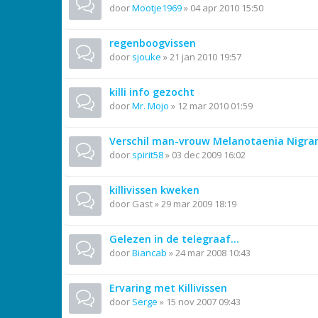
door
Mootje1969
»
04 apr 2010 15:50
regenboogvissen
door
sjouke
»
21 jan 2010 19:57
killi info gezocht
door
Mr. Mojo
»
12 mar 2010 01:59
Verschil man-vrouw Melanotaenia Nigra
door
spirit58
»
03 dec 2009 16:02
killivissen kweken
door
Gast
»
29 mar 2009 18:19
Gelezen in de telegraaf...
door
Biancab
»
24 mar 2008 10:43
Ervaring met Killivissen
door
Serge
»
15 nov 2007 09:43