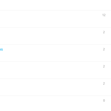
12
2
ns
2
2
2
0