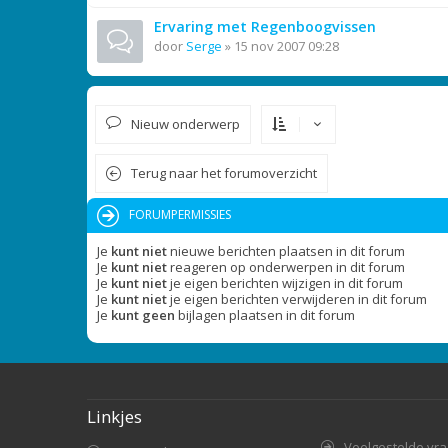
Ervaring met Regenboogvissen
door
Serge
»
15 nov 2007 09:28
Nieuw onderwerp
Terug naar het forumoverzicht
FORUMPERMISSIES
Je
kunt niet
nieuwe berichten plaatsen in dit forum
Je
kunt niet
reageren op onderwerpen in dit forum
Je
kunt niet
je eigen berichten wijzigen in dit forum
Je
kunt niet
je eigen berichten verwijderen in dit forum
Je
kunt geen
bijlagen plaatsen in dit forum
Linkjes
Veelgestelde vr