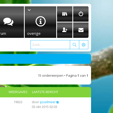
rum
overige
15 onderwerpen • Pagina
1
van
1
WEERGAVES
LAATSTE BERICHT
19632
door
ijsselmeer
03 okt 2015 02:03