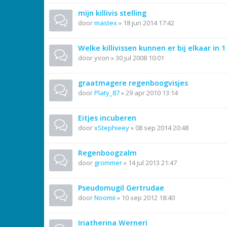
mijn killivis stelling
door
mastex
»
18 jun 2014 17:42
Welke killivissen kunnen er bij elkaar in 1
door
yvon
»
30 jul 2008 10:01
graatmagere regenboogvisjes
door
Platy_87
»
29 apr 2010 13:14
Eitjes incuberen
door
xStephieey
»
08 sep 2014 20:48
Regenboogzalm
door
grommer
»
14 jul 2013 21:47
Pseudomugil Gertrudae
door
Noomii
»
10 sep 2012 18:40
Iriatherina Werneri