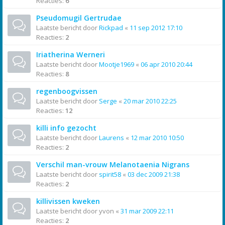
Reacties:
6
Pseudomugil Gertrudae
Laatste bericht door
Rickpad
«
11 sep 2012 17:10
Reacties:
2
Iriatherina Werneri
Laatste bericht door
Mootje1969
«
06 apr 2010 20:44
Reacties:
8
regenboogvissen
Laatste bericht door
Serge
«
20 mar 2010 22:25
Reacties:
12
killi info gezocht
Laatste bericht door
Laurens
«
12 mar 2010 10:50
Reacties:
2
Verschil man-vrouw Melanotaenia Nigrans
Laatste bericht door
spirit58
«
03 dec 2009 21:38
Reacties:
2
killivissen kweken
Laatste bericht door
yvon
«
31 mar 2009 22:11
Reacties:
2