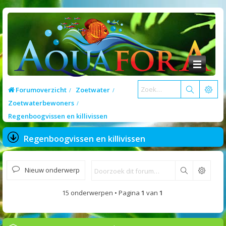
Forumoverzicht
Zoetwater
Zoetwaterbewoners
Regenboogvissen en killivissen
Regenboogvissen en killivissen
Nieuw onderwerp
Zoek
15 onderwerpen • Pagina
1
van
1