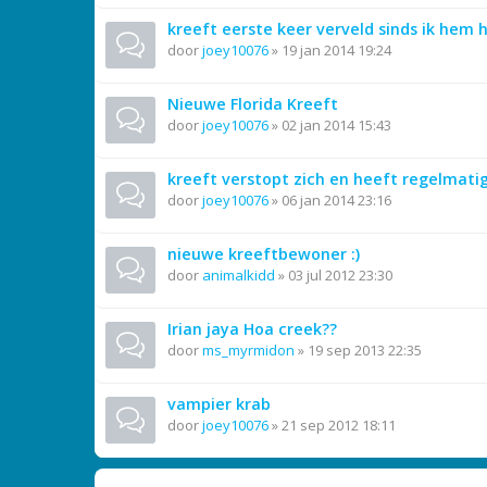
kreeft eerste keer verveld sinds ik hem h
door
joey10076
»
19 jan 2014 19:24
Nieuwe Florida Kreeft
door
joey10076
»
02 jan 2014 15:43
kreeft verstopt zich en heeft regelmati
door
joey10076
»
06 jan 2014 23:16
nieuwe kreeftbewoner :)
door
animalkidd
»
03 jul 2012 23:30
Irian jaya Hoa creek??
door
ms_myrmidon
»
19 sep 2013 22:35
vampier krab
door
joey10076
»
21 sep 2012 18:11