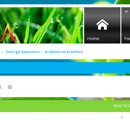
Home
Fo
s
Overige bewoners
Krabben en kreeften
Zoek
REACTIES
0