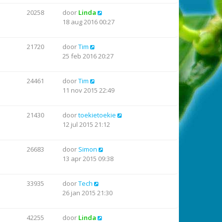
20258
door
Linda
18 aug 2016 00:27
21720
door
Tim
25 feb 2016 20:27
24461
door
Tim
11 nov 2015 22:49
21430
door
toekietoekie
12 jul 2015 21:12
26683
door
Simon
13 apr 2015 09:38
33935
door
Tech
26 jan 2015 21:30
42255
door
Linda