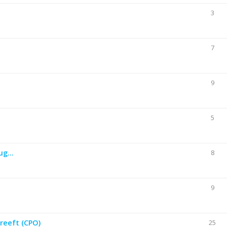
3
7
9
5
g...
8
9
reeft (CPO)
25