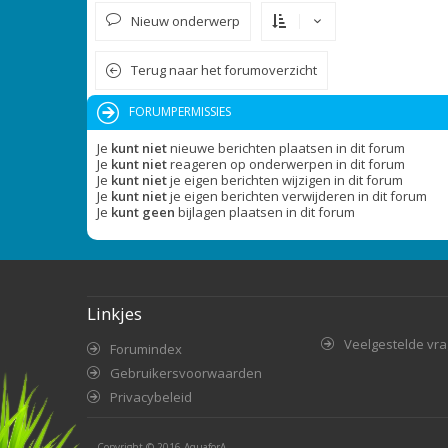
Nieuw onderwerp
Terug naar het forumoverzicht
FORUMPERMISSIES
Je
kunt niet
nieuwe berichten plaatsen in dit forum
Je
kunt niet
reageren op onderwerpen in dit forum
Je
kunt niet
je eigen berichten wijzigen in dit forum
Je
kunt niet
je eigen berichten verwijderen in dit forum
Je
kunt geen
bijlagen plaatsen in dit forum
Linkjes
Veelgestelde vr
Forumindex
Gebruikersvoorwaarden
Privacybeleid
Copyright © 2016
AquaforA