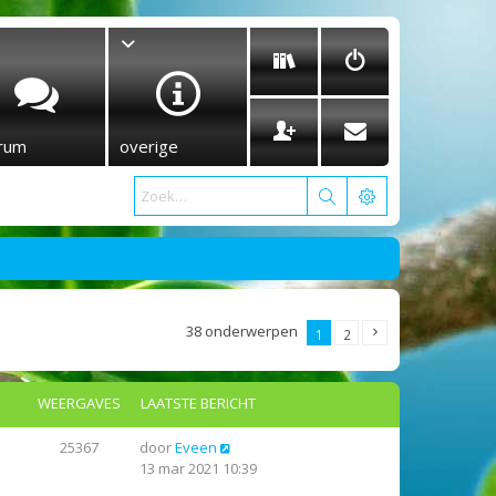
rum
overige
38 onderwerpen
1
2
WEERGAVES
LAATSTE BERICHT
25367
door
Eveen
13 mar 2021 10:39