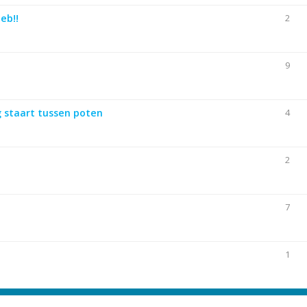
eb!!
2
9
g staart tussen poten
4
2
7
1