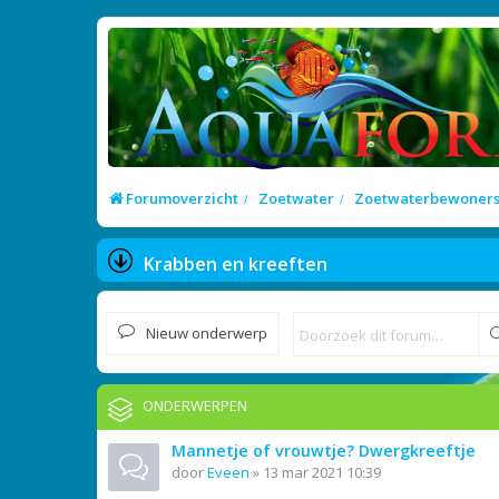
Forumoverzicht
Zoetwater
Zoetwaterbewoner
Krabben en kreeften
Nieuw onderwerp
ONDERWERPEN
Mannetje of vrouwtje? Dwergkreeftje
door
Eveen
»
13 mar 2021 10:39