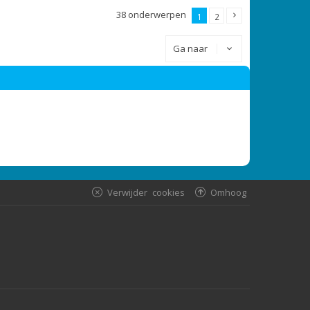
38 onderwerpen
1
2
Ga naar
Verwijder cookies
Omhoog