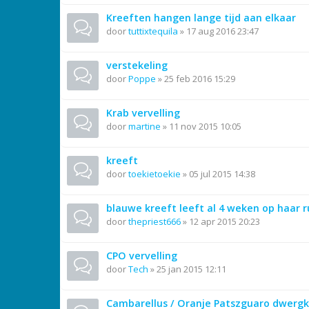
Kreeften hangen lange tijd aan elkaar
door
tuttixtequila
»
17 aug 2016 23:47
verstekeling
door
Poppe
»
25 feb 2016 15:29
Krab vervelling
door
martine
»
11 nov 2015 10:05
kreeft
door
toekietoekie
»
05 jul 2015 14:38
blauwe kreeft leeft al 4 weken op haar ru
door
thepriest666
»
12 apr 2015 20:23
CPO vervelling
door
Tech
»
25 jan 2015 12:11
Cambarellus / Oranje Patszguaro dwergk