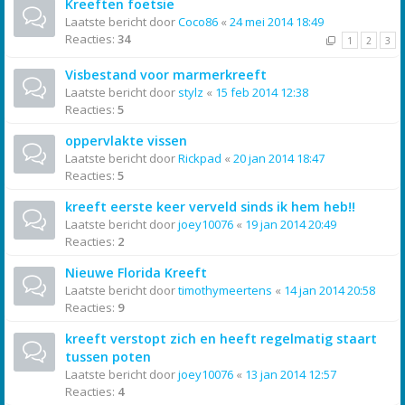
Kreeften foetsie
Laatste bericht door
Coco86
«
24 mei 2014 18:49
Reacties:
34
1
2
3
Visbestand voor marmerkreeft
Laatste bericht door
stylz
«
15 feb 2014 12:38
Reacties:
5
oppervlakte vissen
Laatste bericht door
Rickpad
«
20 jan 2014 18:47
Reacties:
5
kreeft eerste keer verveld sinds ik hem heb!!
Laatste bericht door
joey10076
«
19 jan 2014 20:49
Reacties:
2
Nieuwe Florida Kreeft
Laatste bericht door
timothymeertens
«
14 jan 2014 20:58
Reacties:
9
kreeft verstopt zich en heeft regelmatig staart
tussen poten
Laatste bericht door
joey10076
«
13 jan 2014 12:57
Reacties:
4