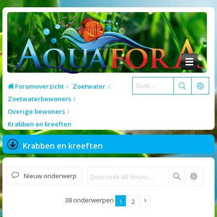
Forumoverzicht
Zoetwater
Zoetwaterbewoners
Overige bewoners
Krabben en kreeften
Krabben en kreeften
Nieuw onderwerp
Zoek
38 onderwerpen
1
2