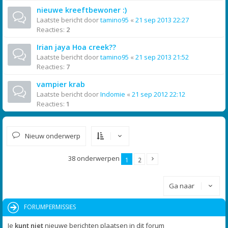
nieuwe kreeftbewoner :)
Laatste bericht door
tamino95
«
21 sep 2013 22:27
Reacties:
2
Irian jaya Hoa creek??
Laatste bericht door
tamino95
«
21 sep 2013 21:52
Reacties:
7
vampier krab
Laatste bericht door
Indomie
«
21 sep 2012 22:12
Reacties:
1
Nieuw onderwerp
38 onderwerpen
1
2
Ga naar
FORUMPERMISSIES
Je
kunt niet
nieuwe berichten plaatsen in dit forum