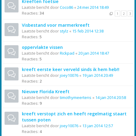
Kreeften foetsie
Laatste bericht door
Coco86
«
24 mei 2014 18:49
Reacties:
34
1
2
3
Visbestand voor marmerkreeft
Laatste bericht door
stylz
«
15 feb 2014 12:38
Reacties:
5
oppervlakte vissen
Laatste bericht door
Rickpad
«
20 jan 2014 18:47
Reacties:
5
kreeft eerste keer verveld sinds ik hem heb!!
Laatste bericht door
joey10076
«
19 jan 2014 20:49
Reacties:
2
Nieuwe Florida Kreeft
Laatste bericht door
timothymeertens
«
14 jan 2014 20:58
Reacties:
9
kreeft verstopt zich en heeft regelmatig staart
tussen poten
Laatste bericht door
joey10076
«
13 jan 2014 12:57
Reacties:
4