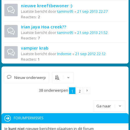
nieuwe kreeftbewoner :)
Laatste bericht door
tamino95
«
21 sep 2013 22:27
Reacties:
2
Irian jaya Hoa creek??
Laatste bericht door
tamino95
«
21 sep 2013 21:52
Reacties:
7
vampier krab
Laatste bericht door
Indomie
«
21 sep 2012 22:12
Reacties:
1
Nieuw onderwerp
38 onderwerpen
1
2
Ga naar
FORUMPERMISSIES
Je
kunt niet
nieuwe berichten plaatsen in dit forum