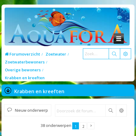
Forumoverzicht
Zoetwater
Zoetwaterbewoners
Overige bewoners
Krabben en kreeften
Krabben en kreeften
Nieuw onderwerp
Zoek
38 onderwerpen
1
2