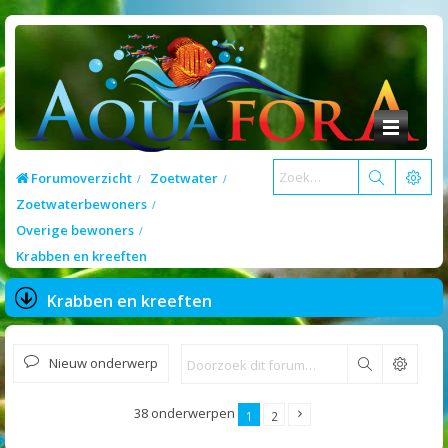
Forumoverzicht
Zoetwater
Zoetwaterbewoners
Overige bewoners
Krabben en kreeften
Krabben en kreeften
Nieuw onderwerp
Zoek
38 onderwerpen
1
2