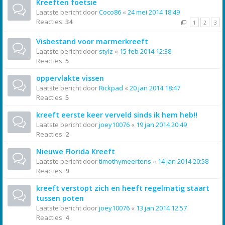
Kreeften foetsie
Laatste bericht door
Coco86
«
24 mei 2014 18:49
Reacties:
34
1
2
3
Visbestand voor marmerkreeft
Laatste bericht door
stylz
«
15 feb 2014 12:38
Reacties:
5
oppervlakte vissen
Laatste bericht door
Rickpad
«
20 jan 2014 18:47
Reacties:
5
kreeft eerste keer verveld sinds ik hem heb!!
Laatste bericht door
joey10076
«
19 jan 2014 20:49
Reacties:
2
Nieuwe Florida Kreeft
Laatste bericht door
timothymeertens
«
14 jan 2014 20:58
Reacties:
9
kreeft verstopt zich en heeft regelmatig staart
tussen poten
Laatste bericht door
joey10076
«
13 jan 2014 12:57
Reacties:
4