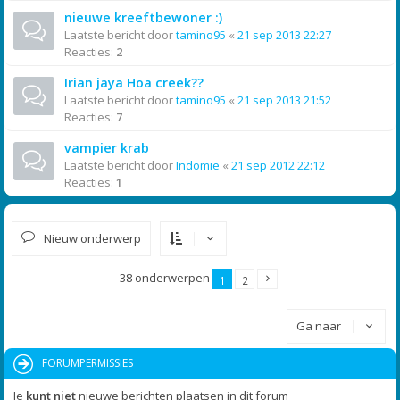
nieuwe kreeftbewoner :)
Laatste bericht door
tamino95
«
21 sep 2013 22:27
Reacties:
2
Irian jaya Hoa creek??
Laatste bericht door
tamino95
«
21 sep 2013 21:52
Reacties:
7
vampier krab
Laatste bericht door
Indomie
«
21 sep 2012 22:12
Reacties:
1
Nieuw onderwerp
38 onderwerpen
1
2
Ga naar
FORUMPERMISSIES
Je
kunt niet
nieuwe berichten plaatsen in dit forum