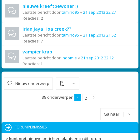
nieuwe kreeftbewoner :)
Laatste bericht door
tamino95
«
21 sep 2013 22:27
Reacties:
2
Irian jaya Hoa creek??
Laatste bericht door
tamino95
«
21 sep 2013 21:52
Reacties:
7
vampier krab
Laatste bericht door
Indomie
«
21 sep 2012 22:12
Reacties:
1
Nieuw onderwerp
38 onderwerpen
1
2
Ga naar
FORUMPERMISSIES
Je
kunt niet
nieuwe berichten plaatsen in dit forum