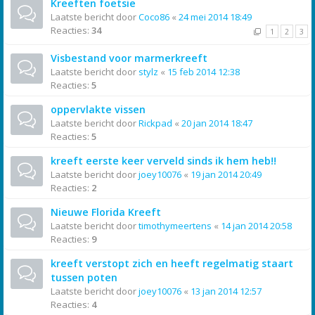
Kreeften foetsie
Laatste bericht door
Coco86
«
24 mei 2014 18:49
Reacties:
34
1
2
3
Visbestand voor marmerkreeft
Laatste bericht door
stylz
«
15 feb 2014 12:38
Reacties:
5
oppervlakte vissen
Laatste bericht door
Rickpad
«
20 jan 2014 18:47
Reacties:
5
kreeft eerste keer verveld sinds ik hem heb!!
Laatste bericht door
joey10076
«
19 jan 2014 20:49
Reacties:
2
Nieuwe Florida Kreeft
Laatste bericht door
timothymeertens
«
14 jan 2014 20:58
Reacties:
9
kreeft verstopt zich en heeft regelmatig staart
tussen poten
Laatste bericht door
joey10076
«
13 jan 2014 12:57
Reacties:
4