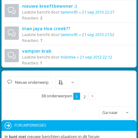
nieuwe kreeftbewoner :)
Laatste bericht door
tamino95
«
21 sep 2013 22:27
Reacties:
2
Irian jaya Hoa creek??
Laatste bericht door
tamino95
«
21 sep 2013 21:52
Reacties:
7
vampier krab
Laatste bericht door
Indomie
«
21 sep 2012 22:12
Reacties:
1
Nieuw onderwerp
38 onderwerpen
1
2
Ga naar
FORUMPERMISSIES
Je
kunt niet
nieuwe berichten plaatsen in dit forum