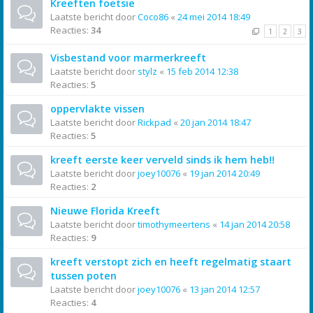
Kreeften foetsie
Laatste bericht door
Coco86
«
24 mei 2014 18:49
Reacties:
34
1
2
3
Visbestand voor marmerkreeft
Laatste bericht door
stylz
«
15 feb 2014 12:38
Reacties:
5
oppervlakte vissen
Laatste bericht door
Rickpad
«
20 jan 2014 18:47
Reacties:
5
kreeft eerste keer verveld sinds ik hem heb!!
Laatste bericht door
joey10076
«
19 jan 2014 20:49
Reacties:
2
Nieuwe Florida Kreeft
Laatste bericht door
timothymeertens
«
14 jan 2014 20:58
Reacties:
9
kreeft verstopt zich en heeft regelmatig staart
tussen poten
Laatste bericht door
joey10076
«
13 jan 2014 12:57
Reacties:
4