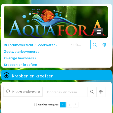
Forumoverzicht
Zoetwater
Zoetwaterbewoners
Overige bewoners
Krabben en kreeften
Krabben en kreeften
Nieuw onderwerp
Zoek
38 onderwerpen
1
2