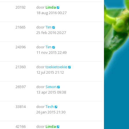
20192
door
Linda
18 aug 2016 00:27
21665
door
Tim
25 feb 2016 20:27
24396
door
Tim
11 nov 2015 22:49
21360
door
toekietoekie
12 jul 2015 21:12
26597
door
Simon
13 apr 2015 09:38
33814
door
Tech
26 jan 2015 21:30
42166
door
Linda