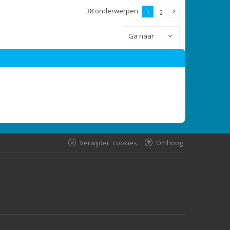
38 onderwerpen
1
2
Ga naar
Verwijder cookies
Omhoog