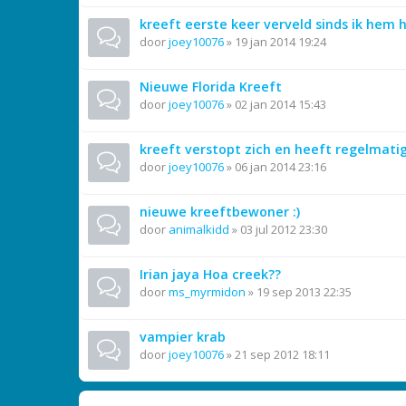
kreeft eerste keer verveld sinds ik hem h
door
joey10076
»
19 jan 2014 19:24
Nieuwe Florida Kreeft
door
joey10076
»
02 jan 2014 15:43
kreeft verstopt zich en heeft regelmati
door
joey10076
»
06 jan 2014 23:16
nieuwe kreeftbewoner :)
door
animalkidd
»
03 jul 2012 23:30
Irian jaya Hoa creek??
door
ms_myrmidon
»
19 sep 2013 22:35
vampier krab
door
joey10076
»
21 sep 2012 18:11