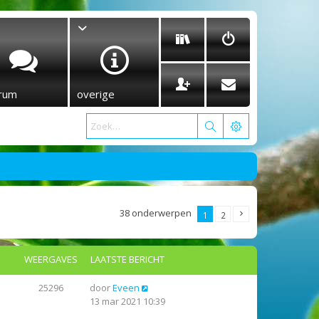
rum
overige
38 onderwerpen
1
2
WEERGAVES
LAATSTE BERICHT
25296
door
Eveen
13 mar 2021 10:39