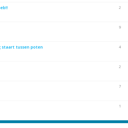
eb!!
2
9
g staart tussen poten
4
2
7
1