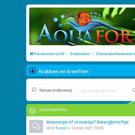
Forumoverzicht
Zoetwater
Zoetwaterbewoner
Krabben en kreeften
Nieuw onderwerp
ONDERWERPEN
Mannetje of vrouwtje? Dwergkreeftje
door
Eveen
»
13 mar 2021 10:39