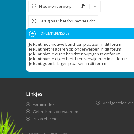
Nieuw onderwerp
Terug naar het forumoverzicht
FORUMPERMISSIES
Je
kunt niet
nieuwe berichten plaatsen in dit forum
Je
kunt niet
reageren op onderwerpen in dit forum
Je
kunt niet
je eigen berichten wijzigen in dit forum
Je
kunt niet
je eigen berichten verwijderen in dit forum
Je
kunt geen
bijlagen plaatsen in dit forum
Linkjes
Veelgestelde vr
Forumindex
Gebruikersvoorwaarden
Privacybeleid
Copyright © 2016
AquaforA