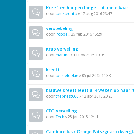
Kreeften hangen lange tijd aan elkaar
door
tuttixtequila
»
17 aug 2016 23:47
verstekeling
door
Poppe
»
25 feb 2016 15:29
Krab vervelling
door
martine
»
11 nov 2015 10:05
kreeft
door
toekietoekie
»
05 jul 2015 14:38
blauwe kreeft leeft al 4 weken op haar ru
door
thepriest666
»
12 apr 2015 20:23
CPO vervelling
door
Tech
»
25 jan 2015 12:11
Cambarellus / Oranje Patszguaro dwergk