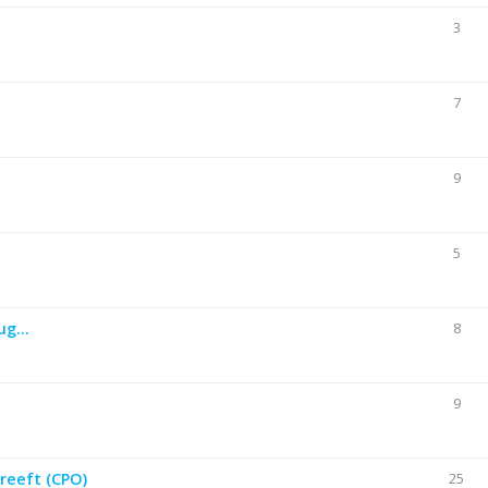
3
7
9
5
g...
8
9
reeft (CPO)
25