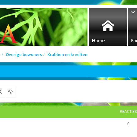
Home
Fo
s
Overige bewoners
Krabben en kreeften
Zoek
REACTIES
0