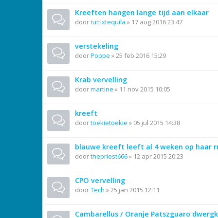
Kreeften hangen lange tijd aan elkaar
door
tuttixtequila
»
17 aug 2016 23:47
verstekeling
door
Poppe
»
25 feb 2016 15:29
Krab vervelling
door
martine
»
11 nov 2015 10:05
kreeft
door
toekietoekie
»
05 jul 2015 14:38
blauwe kreeft leeft al 4 weken op haar ru
door
thepriest666
»
12 apr 2015 20:23
CPO vervelling
door
Tech
»
25 jan 2015 12:11
Cambarellus / Oranje Patszguaro dwergk