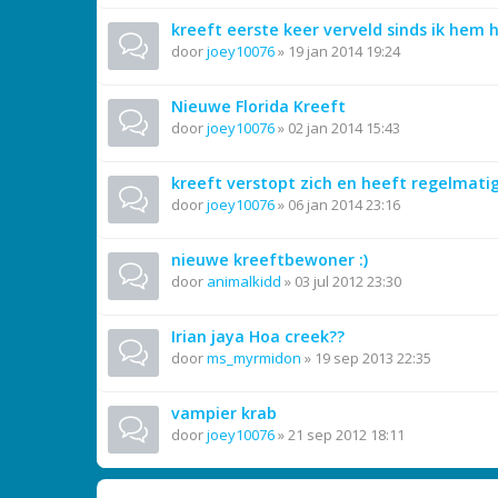
kreeft eerste keer verveld sinds ik hem h
door
joey10076
»
19 jan 2014 19:24
Nieuwe Florida Kreeft
door
joey10076
»
02 jan 2014 15:43
kreeft verstopt zich en heeft regelmati
door
joey10076
»
06 jan 2014 23:16
nieuwe kreeftbewoner :)
door
animalkidd
»
03 jul 2012 23:30
Irian jaya Hoa creek??
door
ms_myrmidon
»
19 sep 2013 22:35
vampier krab
door
joey10076
»
21 sep 2012 18:11