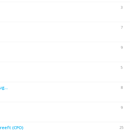
3
7
9
5
g...
8
9
reeft (CPO)
25