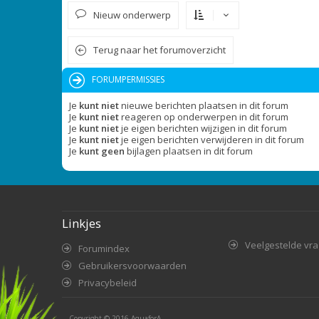
Nieuw onderwerp
Terug naar het forumoverzicht
FORUMPERMISSIES
Je
kunt niet
nieuwe berichten plaatsen in dit forum
Je
kunt niet
reageren op onderwerpen in dit forum
Je
kunt niet
je eigen berichten wijzigen in dit forum
Je
kunt niet
je eigen berichten verwijderen in dit forum
Je
kunt geen
bijlagen plaatsen in dit forum
Linkjes
Veelgestelde vr
Forumindex
Gebruikersvoorwaarden
Privacybeleid
Copyright © 2016
AquaforA