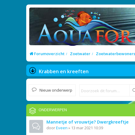
Forumoverzicht
Zoetwater
Zoetwaterbewoner
Krabben en kreeften
Nieuw onderwerp
ONDERWERPEN
Mannetje of vrouwtje? Dwergkreeftje
door
Eveen
»
13 mar 2021 10:39