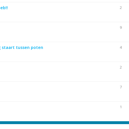
eb!!
2
9
g staart tussen poten
4
2
7
1