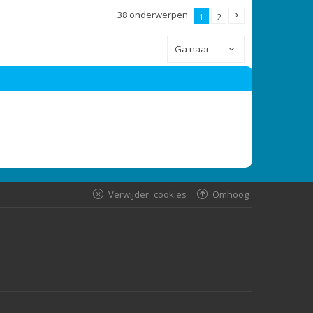
38 onderwerpen
1
2
Ga naar
Verwijder cookies
Omhoog