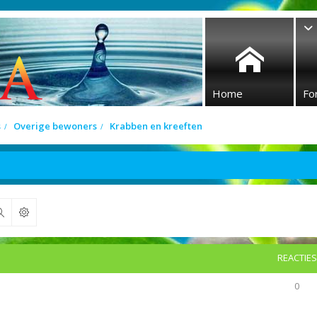
Home
Fo
s
Overige bewoners
Krabben en kreeften
Zoek
REACTIES
0