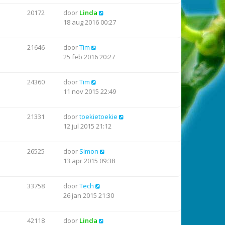
20172
door
Linda
18 aug 2016 00:27
21646
door
Tim
25 feb 2016 20:27
24360
door
Tim
11 nov 2015 22:49
21331
door
toekietoekie
12 jul 2015 21:12
26525
door
Simon
13 apr 2015 09:38
33758
door
Tech
26 jan 2015 21:30
42118
door
Linda