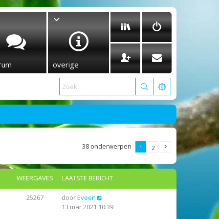
rum
overige
38 onderwerpen
1
2
WEERGAVES
LAATSTE BERICHT
25267
door
Eveen
13 mar 2021 10:39