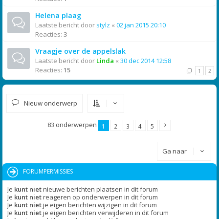
Helena plaag
Laatste bericht door
stylz
«
02 jan 2015 20:10
Reacties:
3
Vraagje over de appelslak
Laatste bericht door
Linda
«
30 dec 2014 12:58
Reacties:
15
1
2
Nieuw onderwerp
83 onderwerpen
1
2
3
4
5
Ga naar
FORUMPERMISSIES
Je
kunt niet
nieuwe berichten plaatsen in dit forum
Je
kunt niet
reageren op onderwerpen in dit forum
Je
kunt niet
je eigen berichten wijzigen in dit forum
Je
kunt niet
je eigen berichten verwijderen in dit forum