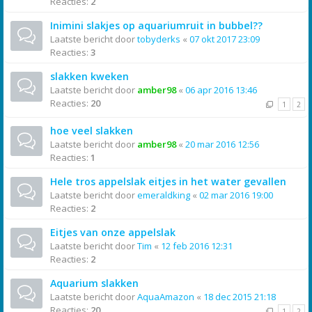
Reacties:
2
Inimini slakjes op aquariumruit in bubbel??
Laatste bericht door
tobyderks
«
07 okt 2017 23:09
Reacties:
3
slakken kweken
Laatste bericht door
amber98
«
06 apr 2016 13:46
Reacties:
20
1
2
hoe veel slakken
Laatste bericht door
amber98
«
20 mar 2016 12:56
Reacties:
1
Hele tros appelslak eitjes in het water gevallen
Laatste bericht door
emeraldking
«
02 mar 2016 19:00
Reacties:
2
Eitjes van onze appelslak
Laatste bericht door
Tim
«
12 feb 2016 12:31
Reacties:
2
Aquarium slakken
Laatste bericht door
AquaAmazon
«
18 dec 2015 21:18
Reacties:
20
1
2