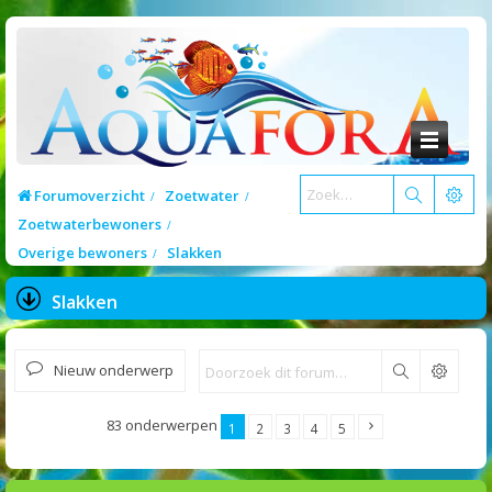
Forumoverzicht
Zoetwater
Zoetwaterbewoners
Overige bewoners
Slakken
Slakken
Nieuw onderwerp
Zoek
83 onderwerpen
1
2
3
4
5