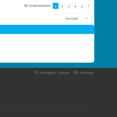
83 onderwerpen
1
2
3
4
5
Ga naar
Verwijder cookies
Omhoog