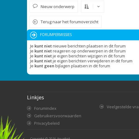
Nieuw onderwerp
Terug naar het forumoverzicht
FORUMPERMISSIES
Je
kunt niet
nieuwe berichten plaatsen in dit forum
Je
kunt niet
reageren op onderwerpen in dit forum
Je
kunt niet
je eigen berichten wijzigen in dit forum
Je
kunt niet
je eigen berichten verwijderen in dit forum
Je
kunt geen
bijlagen plaatsen in dit forum
Linkjes
Veelgestelde vr
Forumindex
Gebruikersvoorwaarden
Privacybeleid
Copyright © 2016
AquaforA