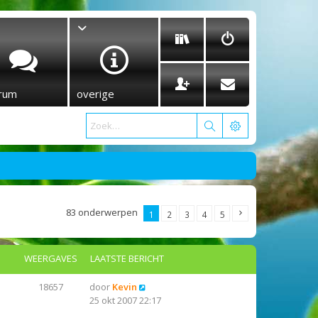
rum
overige
83 onderwerpen
1
2
3
4
5
WEERGAVES
LAATSTE BERICHT
18657
door
Kevin
25 okt 2007 22:17