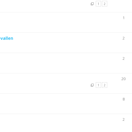
1
2
1
evallen
2
2
20
1
2
8
2