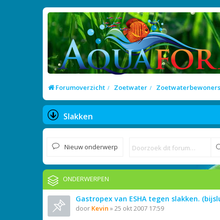
Forumoverzicht
Zoetwater
Zoetwaterbewoner
Slakken
Nieuw onderwerp
ONDERWERPEN
Gastropex van ESHA tegen slakken. (bijslu
door
Kevin
»
25 okt 2007 17:59