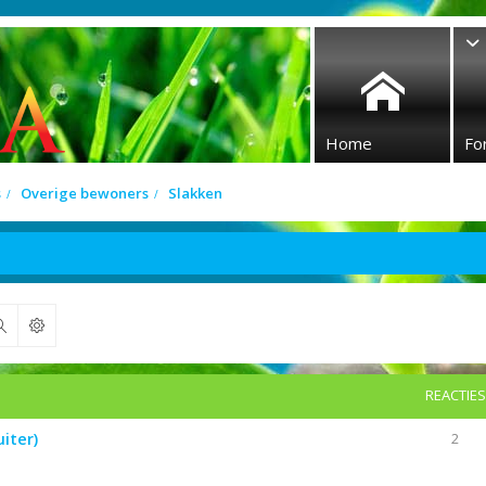
Home
Fo
s
Overige bewoners
Slakken
Zoek
REACTIES
iter)
2