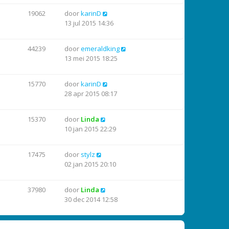
19062
door
karinD
13 jul 2015 14:36
44239
door
emeraldking
13 mei 2015 18:25
15770
door
karinD
28 apr 2015 08:17
15370
door
Linda
10 jan 2015 22:29
17475
door
stylz
02 jan 2015 20:10
37980
door
Linda
30 dec 2014 12:58