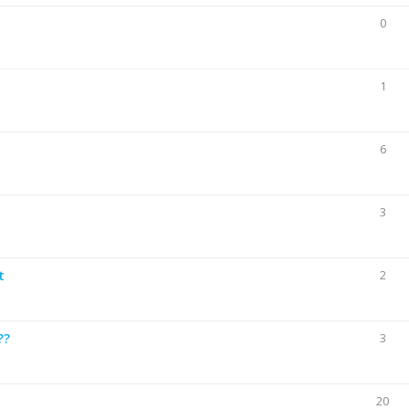
0
1
6
3
t
2
??
3
20