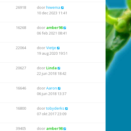
26918
door
hiwema
10 dec 2023 11:41
16268
door
amber98
06 feb 2021 08:41
22064
door
Vietje
19 aug 2020 19:51
20627
door
Linda
22 jun 2018 18:42
16646
door
Aaron
06 jun 2018 13:37
16800
door
tobyderks
07 okt 2017 23:09
39405
door
amber98