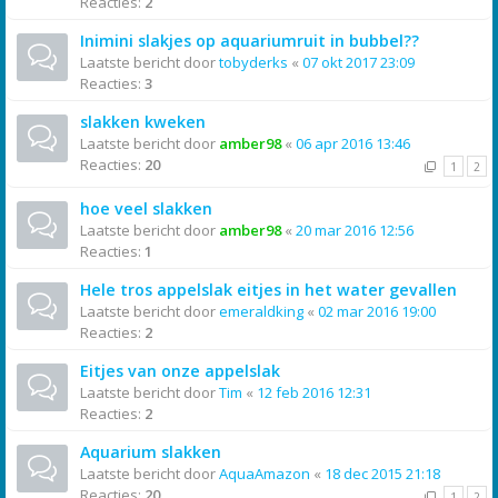
Reacties:
2
Inimini slakjes op aquariumruit in bubbel??
Laatste bericht door
tobyderks
«
07 okt 2017 23:09
Reacties:
3
slakken kweken
Laatste bericht door
amber98
«
06 apr 2016 13:46
Reacties:
20
1
2
hoe veel slakken
Laatste bericht door
amber98
«
20 mar 2016 12:56
Reacties:
1
Hele tros appelslak eitjes in het water gevallen
Laatste bericht door
emeraldking
«
02 mar 2016 19:00
Reacties:
2
Eitjes van onze appelslak
Laatste bericht door
Tim
«
12 feb 2016 12:31
Reacties:
2
Aquarium slakken
Laatste bericht door
AquaAmazon
«
18 dec 2015 21:18
Reacties:
20
1
2