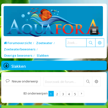
Forumoverzicht
Zoetwater
Zoetwaterbewoners
Overige bewoners
Slakken
Slakken
Nieuw onderwerp
Zoek
83 onderwerpen
1
2
3
4
5