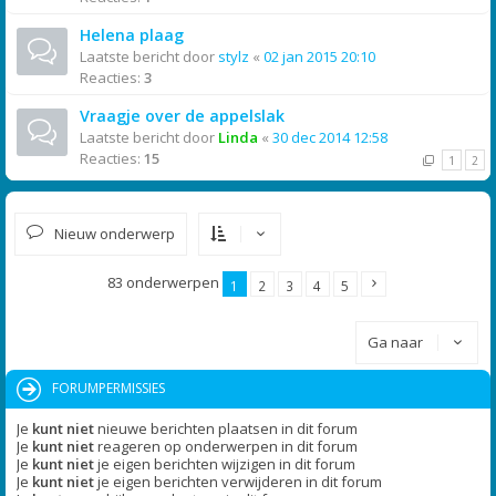
Helena plaag
Laatste bericht door
stylz
«
02 jan 2015 20:10
Reacties:
3
Vraagje over de appelslak
Laatste bericht door
Linda
«
30 dec 2014 12:58
Reacties:
15
1
2
Nieuw onderwerp
83 onderwerpen
1
2
3
4
5
Ga naar
FORUMPERMISSIES
Je
kunt niet
nieuwe berichten plaatsen in dit forum
Je
kunt niet
reageren op onderwerpen in dit forum
Je
kunt niet
je eigen berichten wijzigen in dit forum
Je
kunt niet
je eigen berichten verwijderen in dit forum