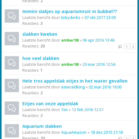
Reacties:
2
Inimini slakjes op aquariumruit in bubbel??
Laatste bericht door
tobyderks
«
07 okt 2017 23:09
Reacties:
3
slakken kweken
Laatste bericht door
amber98
«
06 apr 2016 13:46
Reacties:
20
1
2
hoe veel slakken
Laatste bericht door
amber98
«
20 mar 2016 12:56
Reacties:
1
Hele tros appelslak eitjes in het water gevallen
Laatste bericht door
emeraldking
«
02 mar 2016 19:00
Reacties:
2
Eitjes van onze appelslak
Laatste bericht door
Tim
«
12 feb 2016 12:31
Reacties:
2
Aquarium slakken
Laatste bericht door
AquaAmazon
«
18 dec 2015 21:18
Reacties:
20
1
2