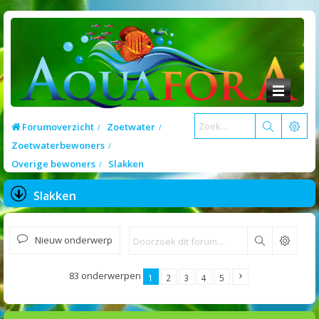
Forumoverzicht
Zoetwater
Zoetwaterbewoners
Overige bewoners
Slakken
Slakken
Nieuw onderwerp
Zoek
83 onderwerpen
1
2
3
4
5