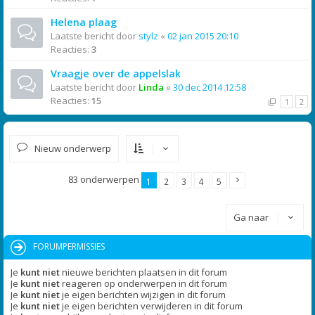
Helena plaag
Laatste bericht door
stylz
«
02 jan 2015 20:10
Reacties:
3
Vraagje over de appelslak
Laatste bericht door
Linda
«
30 dec 2014 12:58
Reacties:
15
1
2
Nieuw onderwerp
83 onderwerpen
1
2
3
4
5
Ga naar
FORUMPERMISSIES
Je
kunt niet
nieuwe berichten plaatsen in dit forum
Je
kunt niet
reageren op onderwerpen in dit forum
Je
kunt niet
je eigen berichten wijzigen in dit forum
Je
kunt niet
je eigen berichten verwijderen in dit forum