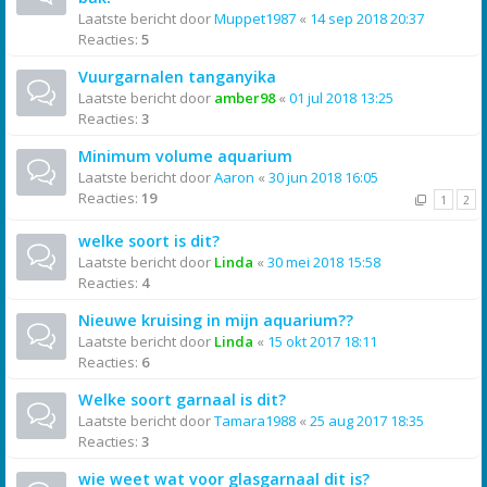
Laatste bericht door
Muppet1987
«
14 sep 2018 20:37
Reacties:
5
Vuurgarnalen tanganyika
Laatste bericht door
amber98
«
01 jul 2018 13:25
Reacties:
3
Minimum volume aquarium
Laatste bericht door
Aaron
«
30 jun 2018 16:05
Reacties:
19
1
2
welke soort is dit?
Laatste bericht door
Linda
«
30 mei 2018 15:58
Reacties:
4
Nieuwe kruising in mijn aquarium??
Laatste bericht door
Linda
«
15 okt 2017 18:11
Reacties:
6
Welke soort garnaal is dit?
Laatste bericht door
Tamara1988
«
25 aug 2017 18:35
Reacties:
3
wie weet wat voor glasgarnaal dit is?