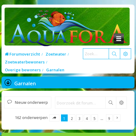
Forumoverzicht
Zoetwater
Zoetwaterbewoners
Overige bewoners
Garnalen
Garnalen
Nieuw onderwerp
Zoek
162 onderwerpen
1
2
3
4
5
…
9