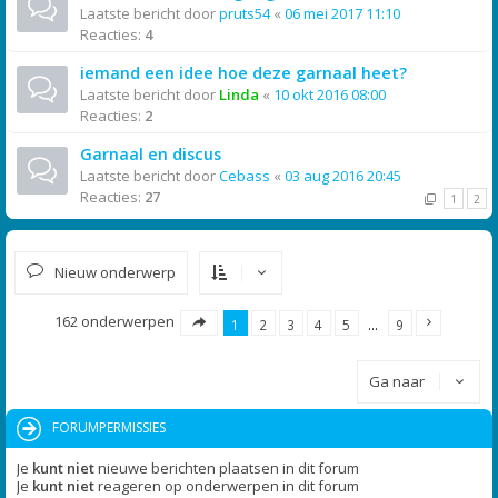
Laatste bericht door
pruts54
«
06 mei 2017 11:10
Reacties:
4
iemand een idee hoe deze garnaal heet?
Laatste bericht door
Linda
«
10 okt 2016 08:00
Reacties:
2
Garnaal en discus
Laatste bericht door
Cebass
«
03 aug 2016 20:45
Reacties:
27
1
2
Nieuw onderwerp
162 onderwerpen
1
2
3
4
5
…
9
Ga naar
FORUMPERMISSIES
Je
kunt niet
nieuwe berichten plaatsen in dit forum
Je
kunt niet
reageren op onderwerpen in dit forum