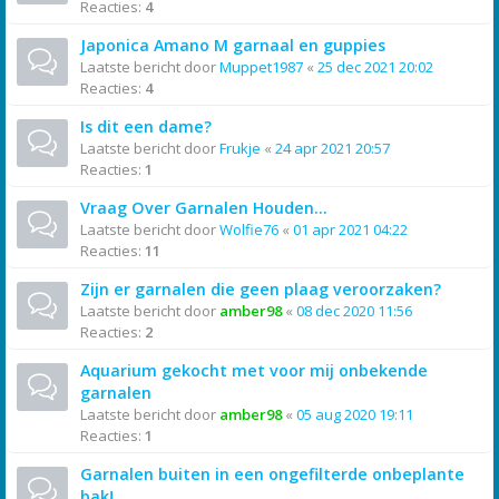
Reacties:
4
Japonica Amano M garnaal en guppies
Laatste bericht door
Muppet1987
«
25 dec 2021 20:02
Reacties:
4
Is dit een dame?
Laatste bericht door
Frukje
«
24 apr 2021 20:57
Reacties:
1
Vraag Over Garnalen Houden...
Laatste bericht door
Wolfie76
«
01 apr 2021 04:22
Reacties:
11
Zijn er garnalen die geen plaag veroorzaken?
Laatste bericht door
amber98
«
08 dec 2020 11:56
Reacties:
2
Aquarium gekocht met voor mij onbekende
garnalen
Laatste bericht door
amber98
«
05 aug 2020 19:11
Reacties:
1
Garnalen buiten in een ongefilterde onbeplante
bak!