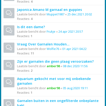
Reacties:
4
Japonica Amano M garnaal en guppies
Laatste bericht door
Muppet1987
«
25 dec 2021 20:02
Reacties:
4
Is dit een dame?
Laatste bericht door
Frukje
«
24 apr 2021 20:57
Reacties:
1
Vraag Over Garnalen Houden...
Laatste bericht door
Wolfie76
«
01 apr 2021 04:22
Reacties:
11
Zijn er garnalen die geen plaag veroorzaken?
Laatste bericht door
amber98
«
08 dec 2020 11:56
Reacties:
2
Aquarium gekocht met voor mij onbekende
garnalen
Laatste bericht door
amber98
«
05 aug 2020 19:11
Reacties:
1
Garnalen buiten in een ongefilterde onbeplante
bak!