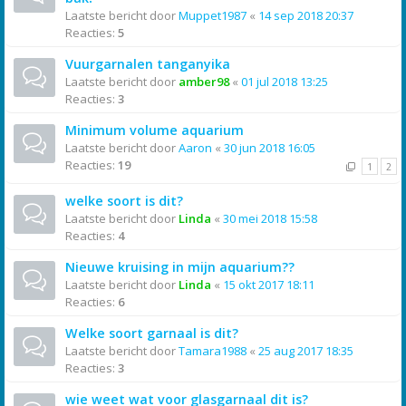
Laatste bericht door
Muppet1987
«
14 sep 2018 20:37
Reacties:
5
Vuurgarnalen tanganyika
Laatste bericht door
amber98
«
01 jul 2018 13:25
Reacties:
3
Minimum volume aquarium
Laatste bericht door
Aaron
«
30 jun 2018 16:05
Reacties:
19
1
2
welke soort is dit?
Laatste bericht door
Linda
«
30 mei 2018 15:58
Reacties:
4
Nieuwe kruising in mijn aquarium??
Laatste bericht door
Linda
«
15 okt 2017 18:11
Reacties:
6
Welke soort garnaal is dit?
Laatste bericht door
Tamara1988
«
25 aug 2017 18:35
Reacties:
3
wie weet wat voor glasgarnaal dit is?