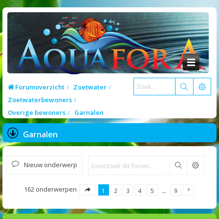
Forumoverzicht
Zoetwater
Zoetwaterbewoners
Overige bewoners
Garnalen
Garnalen
Nieuw onderwerp
Zoek
162 onderwerpen
1
2
3
4
5
…
9