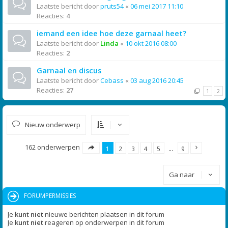
Laatste bericht door
pruts54
«
06 mei 2017 11:10
Reacties:
4
iemand een idee hoe deze garnaal heet?
Laatste bericht door
Linda
«
10 okt 2016 08:00
Reacties:
2
Garnaal en discus
Laatste bericht door
Cebass
«
03 aug 2016 20:45
Reacties:
27
1
2
Nieuw onderwerp
162 onderwerpen
1
2
3
4
5
…
9
Ga naar
FORUMPERMISSIES
Je
kunt niet
nieuwe berichten plaatsen in dit forum
Je
kunt niet
reageren op onderwerpen in dit forum