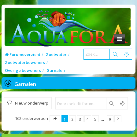
Forumoverzicht
Zoetwater
Zoetwaterbewoners
Overige bewoners
Garnalen
Garnalen
Nieuw onderwerp
Zoek
162 onderwerpen
1
2
3
4
5
…
9