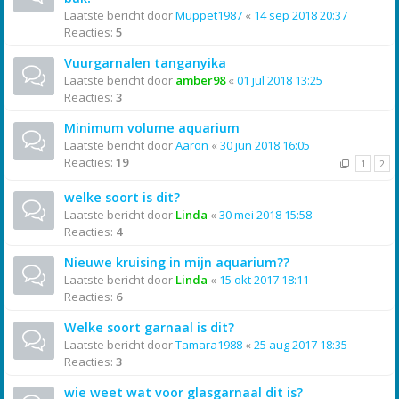
Laatste bericht door
Muppet1987
«
14 sep 2018 20:37
Reacties:
5
Vuurgarnalen tanganyika
Laatste bericht door
amber98
«
01 jul 2018 13:25
Reacties:
3
Minimum volume aquarium
Laatste bericht door
Aaron
«
30 jun 2018 16:05
Reacties:
19
1
2
welke soort is dit?
Laatste bericht door
Linda
«
30 mei 2018 15:58
Reacties:
4
Nieuwe kruising in mijn aquarium??
Laatste bericht door
Linda
«
15 okt 2017 18:11
Reacties:
6
Welke soort garnaal is dit?
Laatste bericht door
Tamara1988
«
25 aug 2017 18:35
Reacties:
3
wie weet wat voor glasgarnaal dit is?