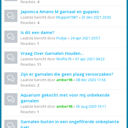
Reacties:
4
Japonica Amano M garnaal en guppies
Laatste bericht door
Muppet1987
«
25 dec 2021 20:02
Reacties:
4
Is dit een dame?
Laatste bericht door
Frukje
«
24 apr 2021 20:57
Reacties:
1
Vraag Over Garnalen Houden...
Laatste bericht door
Wolfie76
«
01 apr 2021 04:22
Reacties:
11
Zijn er garnalen die geen plaag veroorzaken?
Laatste bericht door
amber98
«
08 dec 2020 11:56
Reacties:
2
Aquarium gekocht met voor mij onbekende
garnalen
Laatste bericht door
amber98
«
05 aug 2020 19:11
Reacties:
1
Garnalen buiten in een ongefilterde onbeplante
bak!