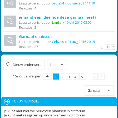
Laatste bericht door
pruts54
«
06 mei 2017 11:10
Reacties:
4
iemand een idee hoe deze garnaal heet?
Laatste bericht door
Linda
«
10 okt 2016 08:00
Reacties:
2
Garnaal en discus
Laatste bericht door
Cebass
«
03 aug 2016 20:45
Reacties:
27
1
2
Nieuw onderwerp
162 onderwerpen
1
2
3
4
5
…
9
Ga naar
FORUMPERMISSIES
Je
kunt niet
nieuwe berichten plaatsen in dit forum
Je
kunt niet
reageren op onderwerpen in dit forum