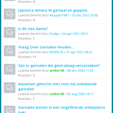
Reacties:
4
Japonica Amano M garnaal en guppies
Laatste bericht door
Muppet1987
«
25 dec 2021 20:02
Reacties:
4
Is dit een dame?
Laatste bericht door
Frukje
«
24 apr 2021 20:57
Reacties:
1
Vraag Over Garnalen Houden...
Laatste bericht door
Wolfie76
«
01 apr 2021 04:22
Reacties:
11
Zijn er garnalen die geen plaag veroorzaken?
Laatste bericht door
amber98
«
08 dec 2020 11:56
Reacties:
2
Aquarium gekocht met voor mij onbekende
garnalen
Laatste bericht door
amber98
«
05 aug 2020 19:11
Reacties:
1
Garnalen buiten in een ongefilterde onbeplante
bak!