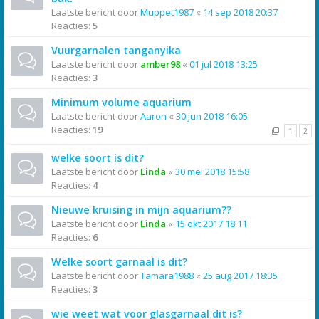
Laatste bericht door
Muppet1987
«
14 sep 2018 20:37
Reacties:
5
Vuurgarnalen tanganyika
Laatste bericht door
amber98
«
01 jul 2018 13:25
Reacties:
3
Minimum volume aquarium
Laatste bericht door
Aaron
«
30 jun 2018 16:05
Reacties:
19
1
2
welke soort is dit?
Laatste bericht door
Linda
«
30 mei 2018 15:58
Reacties:
4
Nieuwe kruising in mijn aquarium??
Laatste bericht door
Linda
«
15 okt 2017 18:11
Reacties:
6
Welke soort garnaal is dit?
Laatste bericht door
Tamara1988
«
25 aug 2017 18:35
Reacties:
3
wie weet wat voor glasgarnaal dit is?