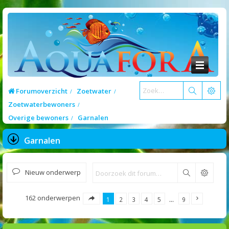
Forumoverzicht
Zoetwater
Zoetwaterbewoners
Overige bewoners
Garnalen
Garnalen
Nieuw onderwerp
Zoek
162 onderwerpen
1
2
3
4
5
…
9