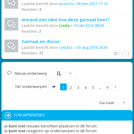
Laatste bericht door
pruts54
«
06 mei 2017 11:10
Reacties:
4
iemand een idee hoe deze garnaal heet?
Laatste bericht door
Linda
«
10 okt 2016 08:00
Reacties:
2
Garnaal en discus
Laatste bericht door
Cebass
«
03 aug 2016 20:45
Reacties:
27
1
2
Nieuw onderwerp
162 onderwerpen
1
2
3
4
5
…
9
Ga naar
FORUMPERMISSIES
Je
kunt niet
nieuwe berichten plaatsen in dit forum
Je
kunt niet
reageren op onderwerpen in dit forum