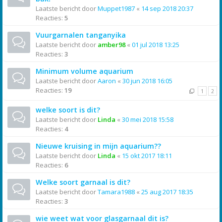
Laatste bericht door
Muppet1987
«
14 sep 2018 20:37
Reacties:
5
Vuurgarnalen tanganyika
Laatste bericht door
amber98
«
01 jul 2018 13:25
Reacties:
3
Minimum volume aquarium
Laatste bericht door
Aaron
«
30 jun 2018 16:05
Reacties:
19
1
2
welke soort is dit?
Laatste bericht door
Linda
«
30 mei 2018 15:58
Reacties:
4
Nieuwe kruising in mijn aquarium??
Laatste bericht door
Linda
«
15 okt 2017 18:11
Reacties:
6
Welke soort garnaal is dit?
Laatste bericht door
Tamara1988
«
25 aug 2017 18:35
Reacties:
3
wie weet wat voor glasgarnaal dit is?