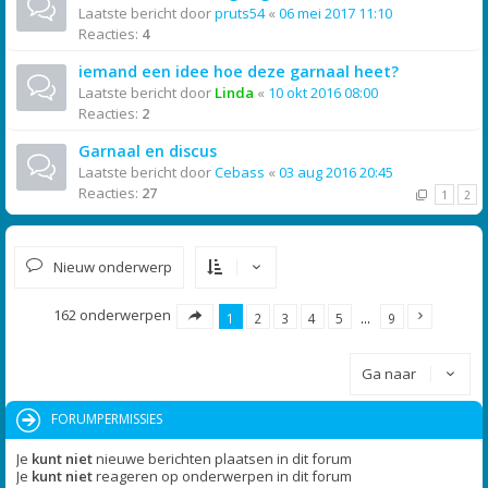
Laatste bericht door
pruts54
«
06 mei 2017 11:10
Reacties:
4
iemand een idee hoe deze garnaal heet?
Laatste bericht door
Linda
«
10 okt 2016 08:00
Reacties:
2
Garnaal en discus
Laatste bericht door
Cebass
«
03 aug 2016 20:45
Reacties:
27
1
2
Nieuw onderwerp
162 onderwerpen
1
2
3
4
5
…
9
Ga naar
FORUMPERMISSIES
Je
kunt niet
nieuwe berichten plaatsen in dit forum
Je
kunt niet
reageren op onderwerpen in dit forum