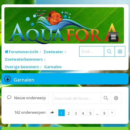
Forumoverzicht
Zoetwater
Zoetwaterbewoners
Overige bewoners
Garnalen
Garnalen
Nieuw onderwerp
Zoek
162 onderwerpen
1
2
3
4
5
…
9