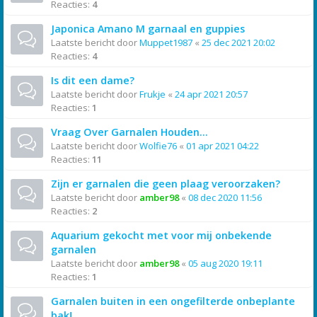
Reacties:
4
Japonica Amano M garnaal en guppies
Laatste bericht door
Muppet1987
«
25 dec 2021 20:02
Reacties:
4
Is dit een dame?
Laatste bericht door
Frukje
«
24 apr 2021 20:57
Reacties:
1
Vraag Over Garnalen Houden...
Laatste bericht door
Wolfie76
«
01 apr 2021 04:22
Reacties:
11
Zijn er garnalen die geen plaag veroorzaken?
Laatste bericht door
amber98
«
08 dec 2020 11:56
Reacties:
2
Aquarium gekocht met voor mij onbekende
garnalen
Laatste bericht door
amber98
«
05 aug 2020 19:11
Reacties:
1
Garnalen buiten in een ongefilterde onbeplante
bak!