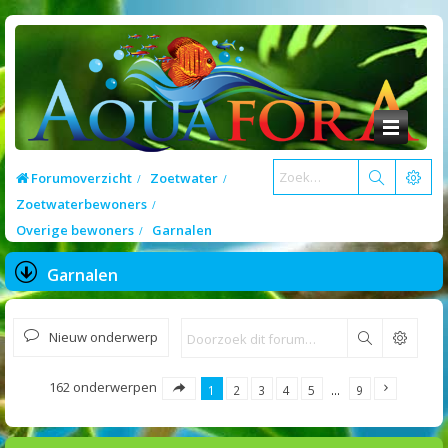
Forumoverzicht
Zoetwater
Zoetwaterbewoners
Overige bewoners
Garnalen
Garnalen
Nieuw onderwerp
Zoek
162 onderwerpen
1
2
3
4
5
…
9