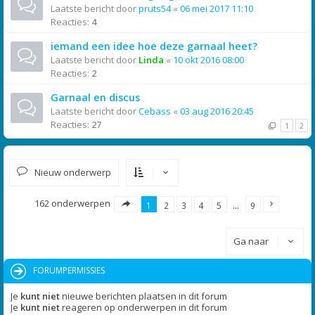
Laatste bericht door
pruts54
«
06 mei 2017 11:10
Reacties:
4
iemand een idee hoe deze garnaal heet?
Laatste bericht door
Linda
«
10 okt 2016 08:00
Reacties:
2
Garnaal en discus
Laatste bericht door
Cebass
«
03 aug 2016 20:45
Reacties:
27
1
2
Nieuw onderwerp
162 onderwerpen
1
2
3
4
5
…
9
Ga naar
FORUMPERMISSIES
Je
kunt niet
nieuwe berichten plaatsen in dit forum
Je
kunt niet
reageren op onderwerpen in dit forum