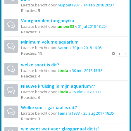
Laatste bericht door
Muppet1987
«
14 sep 2018 20:37
Reacties:
5
Vuurgarnalen tanganyika
Laatste bericht door
amber98
«
01 jul 2018 13:25
Reacties:
3
Minimum volume aquarium
Laatste bericht door
Aaron
«
30 jun 2018 16:05
Reacties:
19
1
2
welke soort is dit?
Laatste bericht door
Linda
«
30 mei 2018 15:58
Reacties:
4
Nieuwe kruising in mijn aquarium??
Laatste bericht door
Linda
«
15 okt 2017 18:11
Reacties:
6
Welke soort garnaal is dit?
Laatste bericht door
Tamara1988
«
25 aug 2017 18:35
Reacties:
3
wie weet wat voor glasgarnaal dit is?