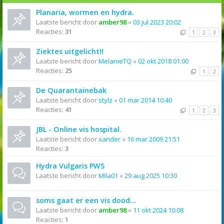
Planaria, wormen en hydra.
Laatste bericht door
amber98
«
03 jul 2023 20:02
Reacties:
31
1
2
3
Ziektes uitgelicht!!
Laatste bericht door
MelanieTQ
«
02 okt 2018 01:00
Reacties:
25
1
2
De Quarantainebak
Laatste bericht door
stylz
«
01 mar 2014 10:40
Reacties:
41
1
2
3
JBL - Online vis hospital.
Laatste bericht door
xander
«
16 mar 2009 21:51
Reacties:
3
Hydra Vulgaris PWS
Laatste bericht door
Mila01
«
29 aug 2025 10:30
soms gaat er een vis dood...
Laatste bericht door
amber98
«
11 okt 2024 10:08
Reacties:
1