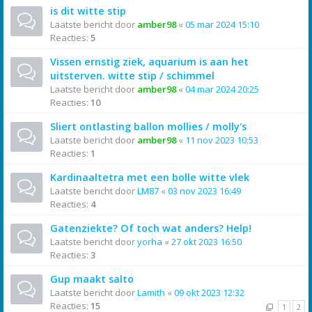
is dit witte stip
Laatste bericht door
amber98
«
05 mar 2024 15:10
Reacties:
5
Vissen ernstig ziek, aquarium is aan het
uitsterven. witte stip / schimmel
Laatste bericht door
amber98
«
04 mar 2024 20:25
Reacties:
10
Sliert ontlasting ballon mollies / molly's
Laatste bericht door
amber98
«
11 nov 2023 10:53
Reacties:
1
Kardinaaltetra met een bolle witte vlek
Laatste bericht door
LM87
«
03 nov 2023 16:49
Reacties:
4
Gatenziekte? Of toch wat anders? Help!
Laatste bericht door
yorha
«
27 okt 2023 16:50
Reacties:
3
Gup maakt salto
Laatste bericht door
Lamith
«
09 okt 2023 12:32
Reacties:
15
1
2