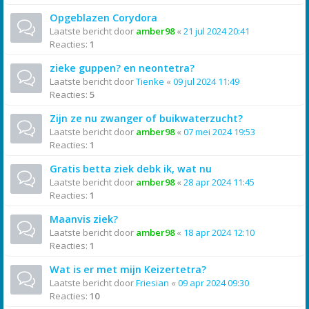
Opgeblazen Corydora
Laatste bericht door
amber98
«
21 jul 2024 20:41
Reacties:
1
zieke guppen? en neontetra?
Laatste bericht door
Tienke
«
09 jul 2024 11:49
Reacties:
5
Zijn ze nu zwanger of buikwaterzucht?
Laatste bericht door
amber98
«
07 mei 2024 19:53
Reacties:
1
Gratis betta ziek debk ik, wat nu
Laatste bericht door
amber98
«
28 apr 2024 11:45
Reacties:
1
Maanvis ziek?
Laatste bericht door
amber98
«
18 apr 2024 12:10
Reacties:
1
Wat is er met mijn Keizertetra?
Laatste bericht door
Friesian
«
09 apr 2024 09:30
Reacties:
10