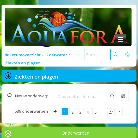
Forumoverzicht
Zoetwater
Ziekten en plagen
Ziekten en plagen
Nieuw onderwerp
Zoek
539 onderwerpen
1
2
3
4
5
…
27
Onderwerpen