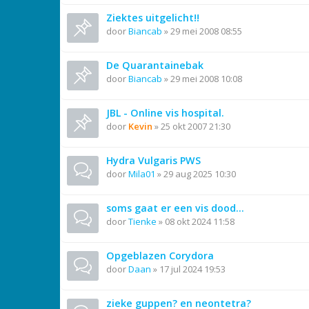
Ziektes uitgelicht!!
door
Biancab
»
29 mei 2008 08:55
De Quarantainebak
door
Biancab
»
29 mei 2008 10:08
JBL - Online vis hospital.
door
Kevin
»
25 okt 2007 21:30
Hydra Vulgaris PWS
door
Mila01
»
29 aug 2025 10:30
soms gaat er een vis dood...
door
Tienke
»
08 okt 2024 11:58
Opgeblazen Corydora
door
Daan
»
17 jul 2024 19:53
zieke guppen? en neontetra?