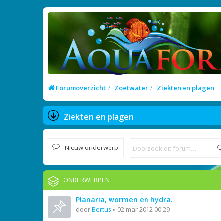
Forumoverzicht
Zoetwater
Ziekten en plagen
Ziekten en plagen
Nieuw onderwerp
ONDERWERPEN
Planaria, wormen en hydra.
door
Bertus
»
02 mar 2012 00:29