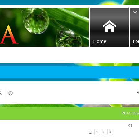
Home
Fo
Zoek
REACTIES
31
1
2
3