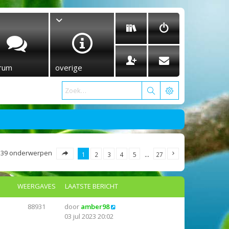
rum
overige
539 onderwerpen
1
2
3
4
5
…
27
WEERGAVES
LAATSTE BERICHT
88931
door
amber98
03 jul 2023 20:02