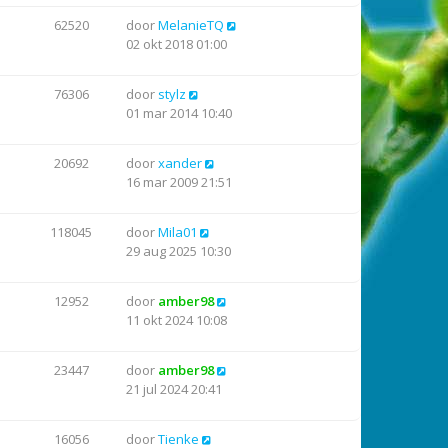
62520
door
MelanieTQ
02 okt 2018 01:00
76306
door
stylz
01 mar 2014 10:40
20692
door
xander
16 mar 2009 21:51
118045
door
Mila01
29 aug 2025 10:30
12952
door
amber98
11 okt 2024 10:08
23447
door
amber98
21 jul 2024 20:41
16056
door
Tienke