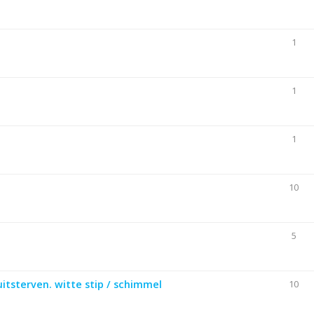
1
1
1
10
5
uitsterven. witte stip / schimmel
10