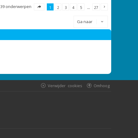
539 onderwerpen
1
2
3
4
5
…
27
Ga naar
Verwijder cookies
Omhoog