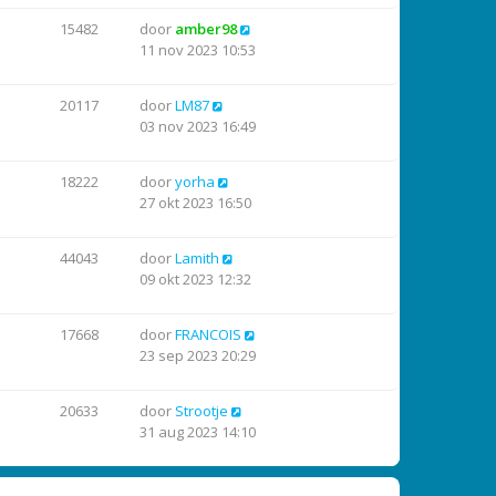
15482
door
amber98
11 nov 2023 10:53
20117
door
LM87
03 nov 2023 16:49
18222
door
yorha
27 okt 2023 16:50
44043
door
Lamith
09 okt 2023 12:32
17668
door
FRANCOIS
23 sep 2023 20:29
20633
door
Strootje
31 aug 2023 14:10