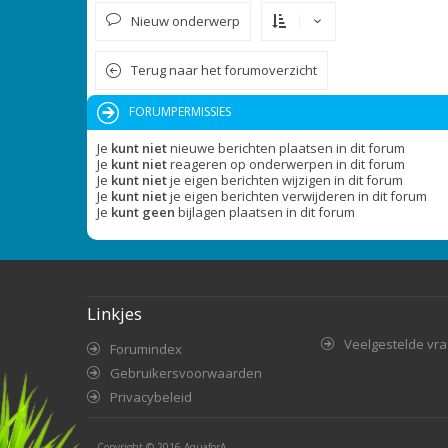
Nieuw onderwerp
Terug naar het forumoverzicht
FORUMPERMISSIES
Je
kunt niet
nieuwe berichten plaatsen in dit forum
Je
kunt niet
reageren op onderwerpen in dit forum
Je
kunt niet
je eigen berichten wijzigen in dit forum
Je
kunt niet
je eigen berichten verwijderen in dit forum
Je
kunt geen
bijlagen plaatsen in dit forum
Linkjes
Veelgestelde vr
Forumindex
Gebruikersvoorwaarden
Privacybeleid
Copyright © 2016
AquaforA